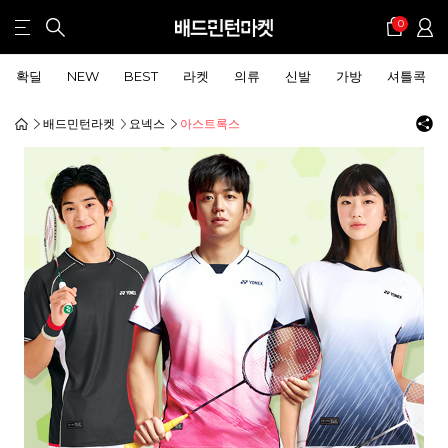
0
확딜
NEW
BEST
라켓
의류
신발
가방
셔틀콕
배드민턴라켓
요넥스
아스트록스