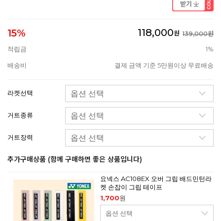
118,000
15%
원
139,000원
적립금
1%
배송비
결제 금액 기준 5만원이상 무료배송
라켓선택
거트종류
거트장력
추가구매상품 (함께 구매하면 좋은 상품입니다)
요넥스 AC108EX 오버 그립 배드민턴라
켓 손잡이 그립 테이프
1,700
원