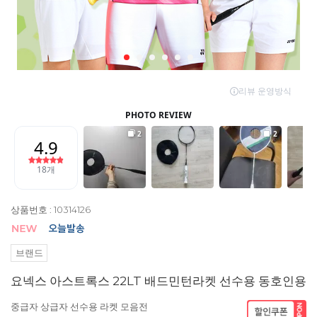
상품번호 : 10314126
브랜드
요넥스 아스트록스 22LT 배드민턴라켓 선수용 동호인용
중급자 상급자 선수용 라켓 모음전