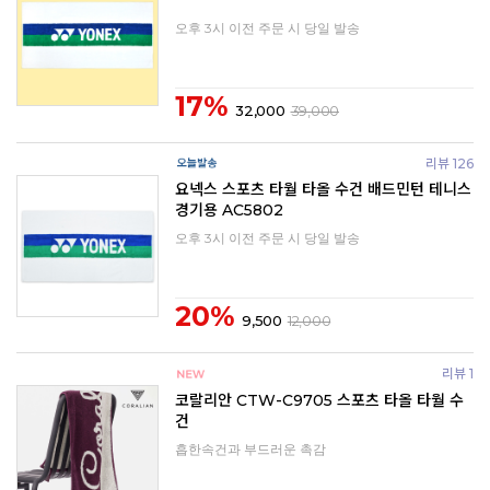
오후 3시 이전 주문 시 당일 발송
17%
32,000
39,000
리뷰 126
요넥스 스포츠 타월 타올 수건 배드민턴 테니스
경기용 AC5802
오후 3시 이전 주문 시 당일 발송
20%
9,500
12,000
리뷰 1
코랄리안 CTW-C9705 스포츠 타올 타월 수
건
흡한속건과 부드러운 촉감