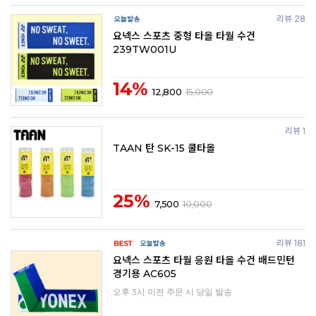
리뷰 28
요넥스 스포츠 중형 타올 타월 수건
239TW001U
14%
12,800
15,000
리뷰 1
TAAN 탄 SK-15 쿨타올
25%
7,500
10,000
리뷰 181
요넥스 스포츠 타월 응원 타올 수건 배드민턴
경기용 AC605
오후 3시 이전 주문 시 당일 발송