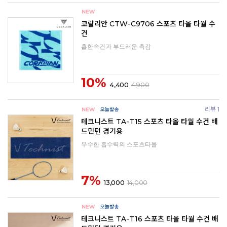
코랄리안 CTW-C9706 스포츠 타올 타월 수
건
흡한속건과 부드러운 촉감
10%
4,400
4,900
리뷰 1
테크니스트 TA-T15 스포츠 타올 타월 수건 배
드민턴 경기용
우수한 흡수력의 스포츠타올
7%
13,000
14,000
테크니스트 TA-T16 스포츠 타올 타월 수건 배