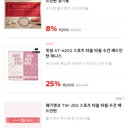
드민턴 경기용
우수한 흡수력의 스포츠타올
8%
11,500
12,500
핏섬 AT-4202 스포츠 타올 타월 수건 배드민
턴 테니스
부드러운 촉감과 귀여운 디자인의 순면 타올
25%
15,000
20,000
리뷰 1
패기앤코 TW-250 스포츠 타올 타월 수건 배
드민턴
흡수력이 우수한 면 소재 타올