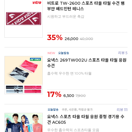
비트로 TW-2600 스포츠 타올 타월 수건 뱀
부얀 배드민턴 테니스
시원하고 부드러운 촉감
35%
26,000
40,000
리뷰 5
요넥스 269TW002U 스포츠 타올 타월 응원
수건
흡수력 우수한 면 100% 타월
17%
6,500
7,900
리뷰 111
요넥스 스포츠 타올 타월 응원 중형 경기용 수
건 AC605
우수한 흡수력의 스포츠타올 모음