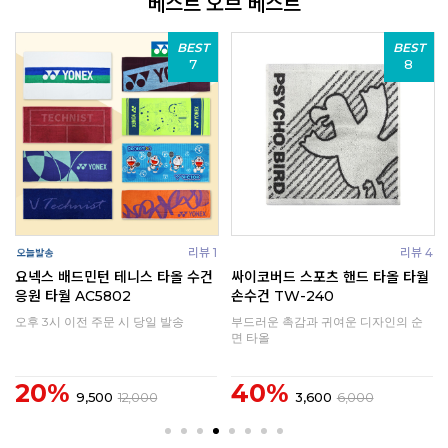
베스트 오브 베스트
BEST
BEST
B
8
9
리뷰 4
올 타월
나이키 쿨링 타월 스몰 스포츠 우븐
요넥스 AC1091YX 스포츠 
타올 수건 AC4104-010
월 수건 배드민턴 테니스
인의 순
가볍고 시원한 쿨타올
흡수력 우수한 면 100% 타월
15%
10%
28,000
33,000
26,000
29,000