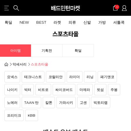
0
확딜
NEW
BEST
라켓
의류
신발
가방
셔틀콕
스포츠타올
아이템
기획전
확딜
악세서리
스포츠타올
요넥스
테크니스트
코랄리안
라이더
리닝
패기앤코
나이키
빅터
비트로
싸이코버드
마제라
핏섬
주봉
노에러
TAAN 탄
칼톤
가와사키
고센
빅토리랩
프리미크
KBB