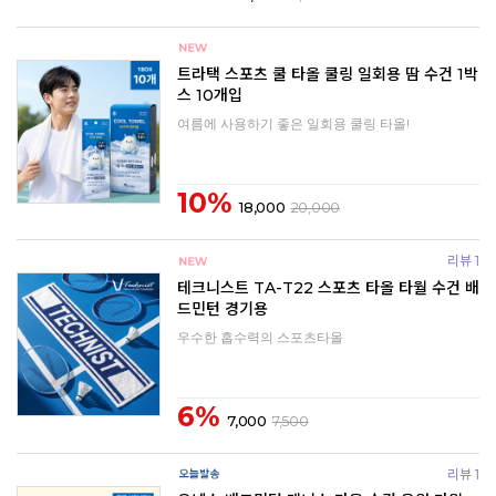
트라택 스포츠 쿨 타올 쿨링 일회용 땀 수건 1박
스 10개입
여름에 사용하기 좋은 일회용 쿨링 타올!
10%
18,000
20,000
리뷰 1
테크니스트 TA-T22 스포츠 타올 타월 수건 배
드민턴 경기용
우수한 흡수력의 스포츠타올
6%
7,000
7,500
리뷰 1