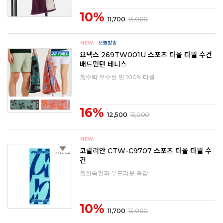
10%
11,700
13,000
요넥스 269TW001U 스포츠 타올 타월 수건
배드민턴 테니스
흡수력 우수한 면 100% 타월
16%
12,500
15,000
코랄리안 CTW-C9707 스포츠 타올 타월 수
건
흡한속건과 부드러운 촉감
10%
11,700
13,000