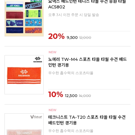
요넥스 배드민턴 테니스 타올 수건 응원 타월
AC5802
오후 3시 이전 주문 시 당일 발송
20%
9,500
12,000
노에러 TW-M4 스포츠 타올 타월 수건 배드
민턴 경기용
우수한 흡수력의 스포츠타올
10%
12,500
14,000
테크니스트 TA-T20 스포츠 타올 타월 수건
배드민턴 경기용
우수한 흡수력의 스포츠타올