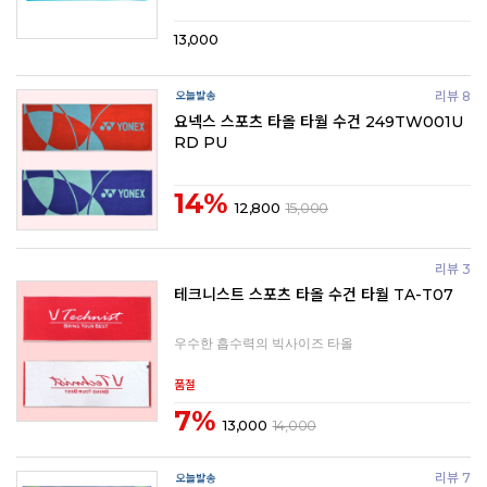
13,000
리뷰 8
요넥스 스포츠 타올 타월 수건 249TW001U
RD PU
14%
12,800
15,000
리뷰 3
테크니스트 스포츠 타올 수건 타월 TA-T07
우수한 흡수력의 빅사이즈 타올
품절
7%
13,000
14,000
리뷰 7