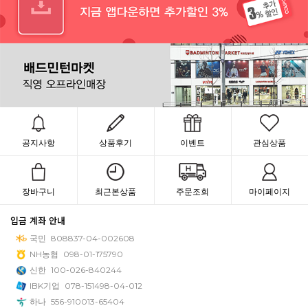
공지사항
상품후기
이벤트
관심상품
장바구니
최근본상품
주문조회
마이페이지
입금 계좌 안내
국민
808837-04-002608
NH농협
098-01-175790
신한
100-026-840244
IBK기업
078-151498-04-012
하나
556-910013-65404