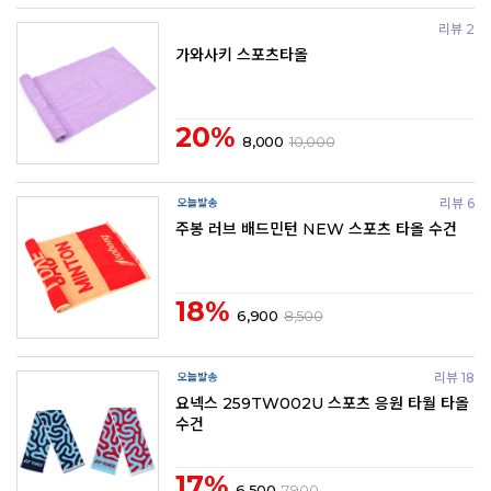
리뷰 2
가와사키 스포츠타올
20%
8,000
10,000
리뷰 6
주봉 러브 배드민턴 NEW 스포츠 타올 수건
18%
6,900
8,500
리뷰 18
요넥스 259TW002U 스포츠 응원 타월 타올
수건
17%
6,500
7,900