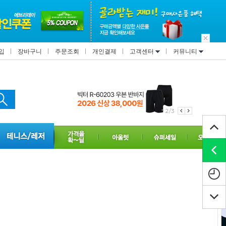
입
장바구니
주문조회
개인결제
고객센터
커뮤니티
2/3