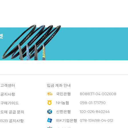
고객센터
입금 계좌 안내
국민은행
808837-04-002608
공지사항
NH농협
098-01-175790
구매가이드
신한은행
100-026-840244
도매 공급 문의
IBK기업은행
078-151498-04-012
B2B 공지사항