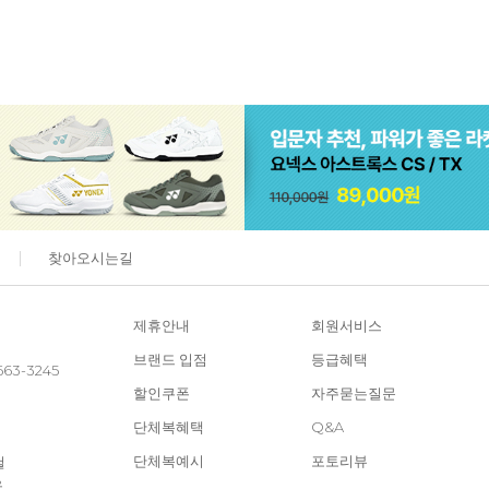
찾아오시는길
제휴안내
회원서비스
브랜드 입점
등급혜택
663-3245
할인쿠폰
자주묻는질문
단체복혜택
Q&A
단체복예시
포토리뷰
철
은