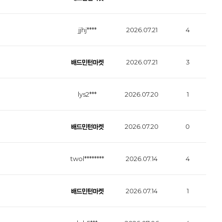
jjhj****
2026.07.21
4
2026.07.21
3
lys2***
2026.07.20
1
2026.07.20
0
twol********
2026.07.14
4
2026.07.14
1