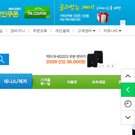
입
장바구니
주문조회
개인결제
고객센터
커뮤니티
2/3