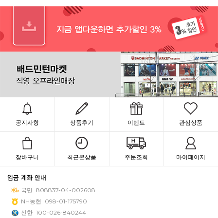
공지사항
상품후기
이벤트
관심상품
장바구니
최근본상품
주문조회
마이페이지
입금 계좌 안내
국민
808837-04-002608
NH농협
098-01-175790
신한
100-026-840244