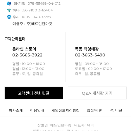
IBK기업
078-151498-04-012
하나
556-910013-65404
우리
1005-104-697287
예금주 : (주)배드민턴마켓
고객만족센터
온라인 스토어
목동 직영매장
02-3663-3922
02-3663-3490
평일 : 10:00 ~ 16:00
평일 : 09:00 ~ 18:00
점심 : 12:00 ~ 13:00
토요일 : 09:00 ~ 17:00
휴무 : 토, 일, 공휴일
휴무 : 일, 공휴일
고객센터 전화연결
Q&A 게시판 가기
회사소개
이용안내
개인정보처리방침
입점/제휴
PC 버전
상호명 : 배드민턴마켓 대표자 : 유미
전화 : 02-3663-3922 팩스 : 02-3663-3245