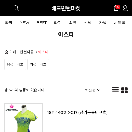
0
확딜
NEW
BEST
라켓
의류
신발
가방
셔틀콕
아스타
배드민턴의류
아스타
총 3개의 상품이 있습니다.
16F-1402-XGR (남여공용티셔츠)