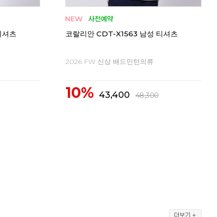
코랄
 티셔츠
코랄리안 CDT-X1563 남성 티셔츠
20
2026 FW 신상 배드민턴의류
1
10%
43,400
48,300