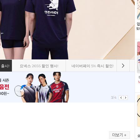
 출시!
요넥스 26SS 할인 행사!
네이버페이 5% 즉시 할인!
비트로 8
3/4