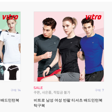
구매
14
구매
7
요넥
츠 배드민턴복
비트로 남성 여성 반팔 티셔츠 배드민턴복
드민
탁구복
202