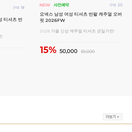
구매
20
구매
18
빅터
요넥스 남성 여성 티셔츠 반팔 캐주얼 오버
반팔
성 티셔츠 반
핏 2026FW
202
2026 가을 신상 캐주얼 티셔츠 균일가전!
!
2
15%
50,000
59,000