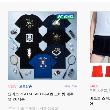
매
845
구매
456
턴복
요넥스 261TS050U 티셔츠 오버핏 캐주
비트로 스커
얼 26시즌
어
2026 시즌 캐주얼 티셔츠 모음전!