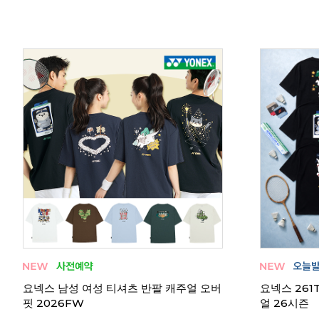
남성
요넥스 남성 여성 티셔츠 반팔 캐주얼 오버
요넥스 261
핏 2026FW
얼 26시즌