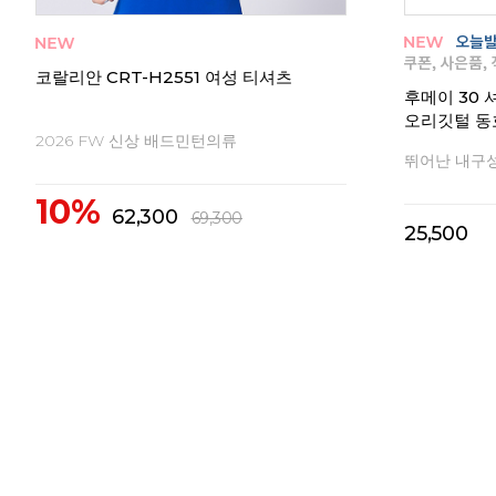
 남성
코랄리안 CRT-H2551 여성 티셔츠
후메이 30 
오리깃털 동
2026 FW 신상 배드민턴의류
뛰어난 내구
10%
62,300
69,300
25,500