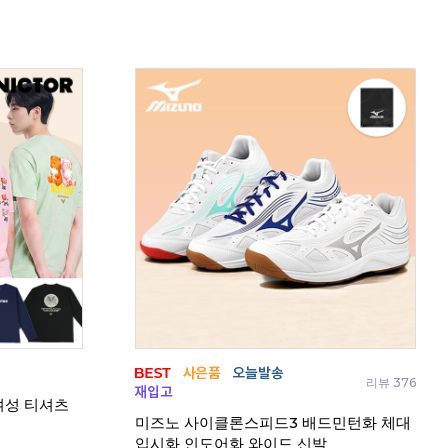
리뷰 376
 여성 티셔츠
코랄
미즈노 사이클론스피드3 배드민턴화 체대
입시화 인도어화 와이드 신발