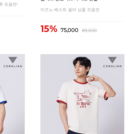
류 모음전!
20
미즈노 베스트 셀러 상품 모음전
1
15%
75,000
89,000