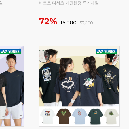
일!
비트로 티셔츠 기간한정 특가세일!
1
72%
15,000
55,000