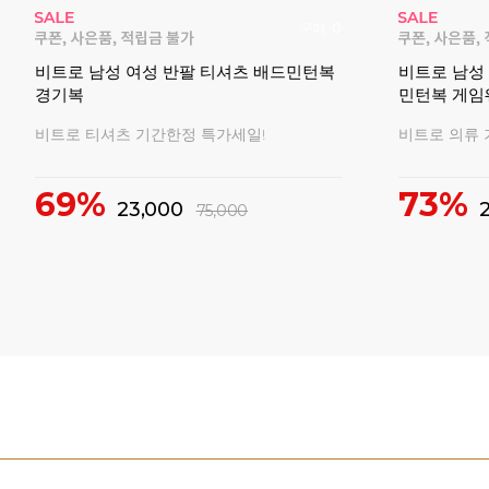
구매
0
배드민
비트로 남성 여성 반팔 티셔츠 배드민턴복
비트로 남성
경기복
민턴복 게임
비트로 티셔츠 기간한정 특가세일!
비트로 의류 
69%
73%
23,000
75,000