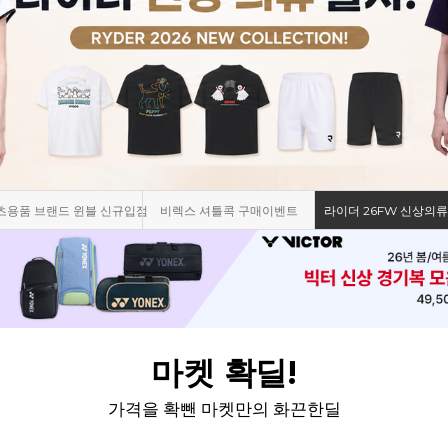
츠용품 브랜드 윈블 신규입점
비렉스 셔틀콕 구매이벤트
라이더 26FW 신상의류
마켓 확딜!
가격을 확뺀 마켓만의 화끈한딜