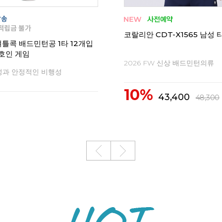
코랄리안 CDT-X1565 남성
셔틀콕 배드민턴공 1타 12개입
호인 게임
2026 FW 신상 배드민턴의류
성과 안정적인 비행성
10%
43,400
48,300