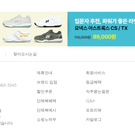
찾아오시는길
제휴안내
회원서비스
브랜드 입점
등급혜택
663-3245
할인쿠폰
자주묻는질문
단체복혜택
Q&A
단체복예시
포토리뷰
철
은
쇼핑노하우
카달로그
있습니다.