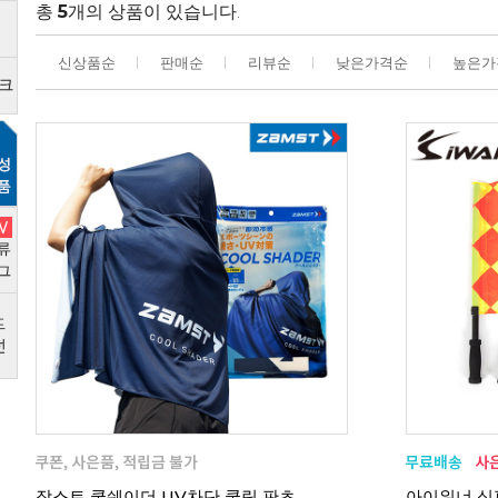
총
5
개의 상품이 있습니다.
신상품순
판매순
리뷰순
낮은가격순
높은가
잠스트 쿨쉐이더 UV차단 쿨링 판초
아이워너 심