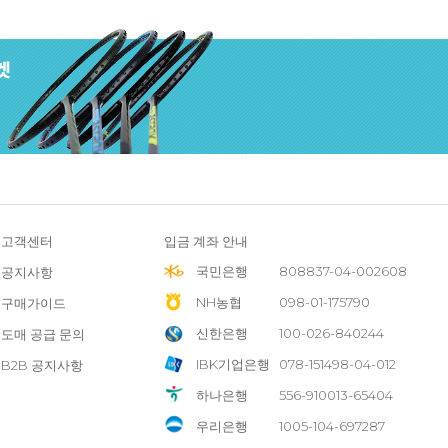
고객센터
입금 계좌 안내
국민은행
808837-04-002608
공지사항
NH농협
098-01-175790
구매가이드
신한은행
100-026-840244
도매 공급 문의
IBK기업은행
078-151498-04-012
B2B 공지사항
하나은행
556-910013-65404
우리은행
1005-104-697287