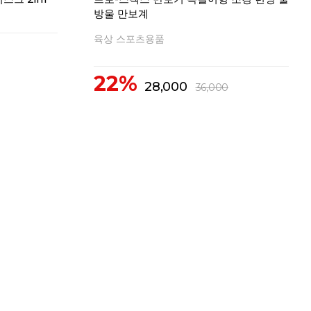
방울 만보계
육상 스포츠용품
22%
28,000
36,000