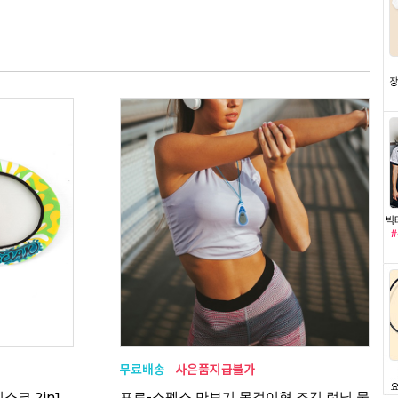
크 2in1
프로-스펙스 만보기 목걸이형 조깅 런닝 물