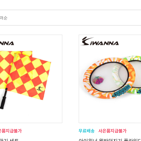
격순
판기 세트
아이워너 원반던지기 플라잉디스