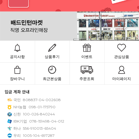
공지사항
상품후기
이벤트
관심상품
장바구니
최근본상품
주문조회
마이페이지
입금 계좌 안내
국민
808837-04-002608
NH농협
098-01-175790
신한
100-026-840244
IBK기업
078-151498-04-012
하나
556-910013-65404
우리
1005-104-697287