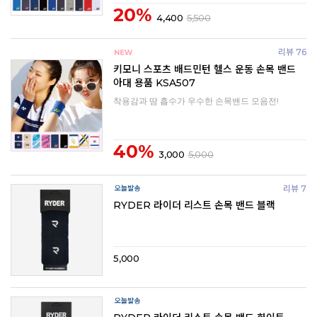
20%
4,400
5,500
리뷰 76
키모니 스포츠 배드민턴 헬스 운동 손목 밴드
아대 용품 KSA507
착용감과 땀 흡수가 우수한 손목밴드 모음전!
40%
3,000
5,000
리뷰 7
RYDER 라이더 리스트 손목 밴드 블랙
5,000