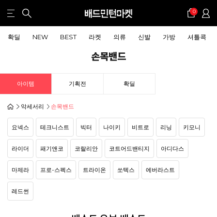
0
확딜
NEW
BEST
라켓
의류
신발
가방
셔틀콕
손목밴드
아이템
기획전
확딜
악세서리
손목밴드
요넥스
테크니스트
빅터
나이키
비트로
리닝
키모니
라이더
패기앤코
코랄리안
코트어드밴티지
아디다스
마제라
프로-스펙스
트라이온
쏘텍스
에버라스트
레드썬