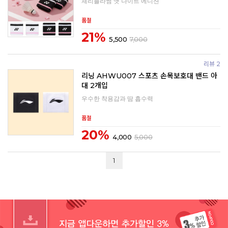
체리블라썸 앳 나이트 에디션
품절
21%
5,500
7,000
리뷰 2
리닝 AHWU007 스포츠 손목보호대 밴드 아
대 2개입
우수한 착용감과 땀 흡수력
품절
20%
4,000
5,000
1