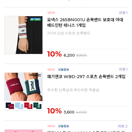
리뷰 1
요넥스 265BN001U 손목밴드 보호대 아대
배드민턴 테니스 1개입
2026 신상 스포츠 손목밴드
10%
6,200
6,900
리뷰 1
패기앤코 WBD-297 스포츠 손목밴드 2개입
우수한 신축성과 부드러운 착용감
10%
3,600
4,000
리뷰 2