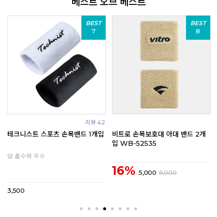
베스트 오브 베스트
BEST
BEST
9
10
리뷰 3
리뷰 33
코랄리안 손목밴드 2개입 CWG-
빅터 배드민턴 손목 보호대 아대 밴
C9600
드 SP123
땀 흡수력 좋은 손목 밴드
30%
3,500
5,000
40%
3,000
5,000