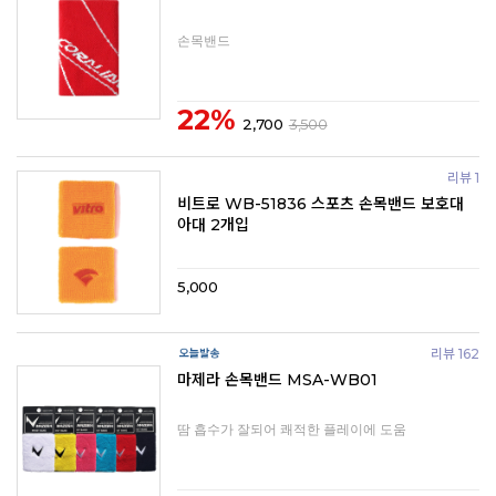
손목밴드
22%
2,700
3,500
리뷰 1
비트로 WB-51836 스포츠 손목밴드 보호대
아대 2개입
5,000
리뷰 162
마제라 손목밴드 MSA-WB01
땀 흡수가 잘되어 쾌적한 플레이에 도움