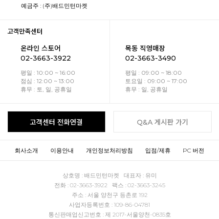
예금주 : (주)배드민턴마켓
고객만족센터
온라인 스토어
목동 직영매장
02-3663-3922
02-3663-3490
평일 : 10:00 ~ 16:00
평일 : 09:00 ~ 18:00
점심 : 12:00 ~ 13:00
토요일 : 09:00 ~ 17:00
휴무 : 토, 일, 공휴일
휴무 : 일, 공휴일
고객센터 전화연결
Q&A 게시판 가기
회사소개
이용안내
개인정보처리방침
입점/제휴
PC 버전
상호명 : 배드민턴마켓 대표자 : 유미
전화 : 02-3663-3922 팩스 : 02-3663-3245
주소 : 서울 양천구 등촌로 192
사업자등록번호 : 109-86-04781
통신판매업신고번호 : 제 2017-서울양천-0835호