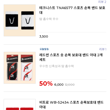
리뷰 2
테크니스트 TNA6577 스포츠 손목 밴드 보호
대
땀 흡수력 우수
3,500
리뷰 1
레드썬 스포츠 숏 손목 보호대 밴드 아대 2개
세트
우수한 신축성과 땀 흡수력
50%
6,000
12,000
비트로 WB-52434 스포츠 손목보호대 밴드
아대