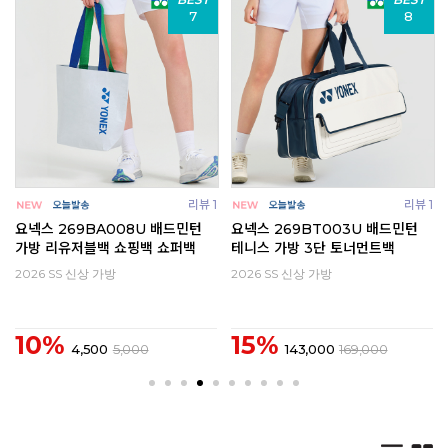
7
8
0
리뷰 1
리뷰 1
요넥스 269BA008U 배드민턴
요넥스 269BT003U 배드민턴
가방 리유저블백 쇼핑백 쇼퍼백
테니스 가방 3단 토너먼트백
2026 SS 신상 가방
2026 SS 신상 가방
10%
15%
4,500
5,000
143,000
169,000