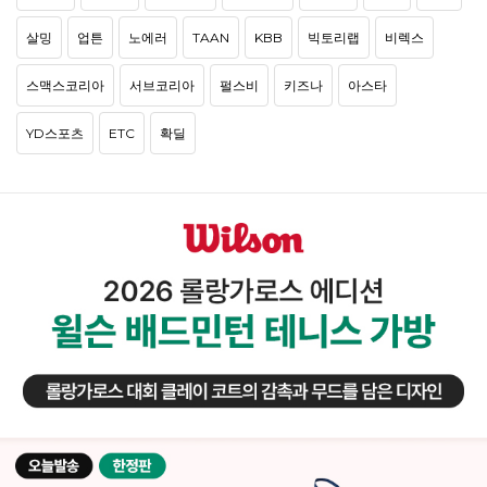
살밍
업튼
노에러
TAAN
KBB
빅토리랩
비렉스
스맥스코리아
서브코리아
펄스비
키즈나
아스타
YD스포츠
ETC
확딜