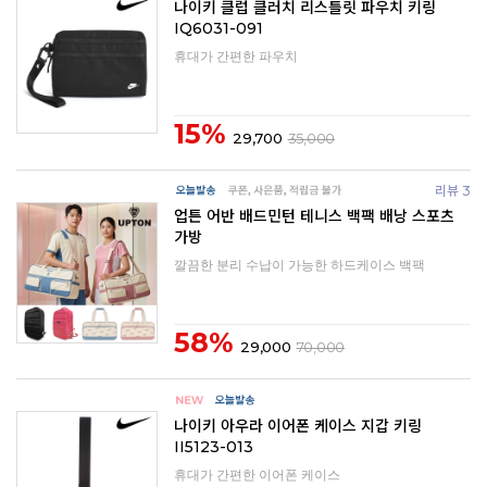
나이키 클럽 클러치 리스틀릿 파우치 키링
IQ6031-091
휴대가 간편한 파우치
15%
29,700
35,000
리뷰 3
업튼 어반 배드민턴 테니스 백팩 배낭 스포츠
가방
깔끔한 분리 수납이 가능한 하드케이스 백팩
58%
29,000
70,000
나이키 아우라 이어폰 케이스 지갑 키링
II5123-013
휴대가 간편한 이어폰 케이스