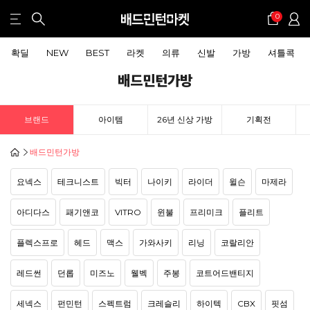
0
확딜
NEW
BEST
라켓
의류
신발
가방
셔틀콕
배드민턴가방
브랜드
아이템
26년 신상 가방
기획전
배드민턴가방
요넥스
테크니스트
빅터
나이키
라이더
윌슨
마제라
아디다스
패기앤코
VITRO
윈불
프리미크
플리트
플렉스프로
헤드
맥스
가와사키
리닝
코랄리안
레드썬
던롭
미즈노
웰벡
주봉
코트어드밴티지
세넥스
펀민턴
스펙트럼
크레슬리
하이텍
CBX
핏섬