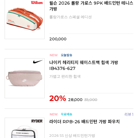
윌슨 2026 롤랑 가로스 9PK 배드민턴 테니스
가방
롤랑가로스 스폐셜 에디션
200,000
나이키 헤리티지 웨이스트백 힙색 가방
IB4376-627
가볍고 편리한 힙색
20%
28,000
35,000
리뷰 1
라이더 RPB-26 배드민턴 가방 파우치
2026 SS 신상 배드민턴가방