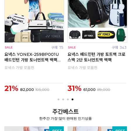
6
구매
75
구매
343
요넥스 YONEX-259BP001U
요넥스 배드민턴 가방 토트백 크로
배드민턴 가방 토너먼트백 백팩
스백 2단 토너먼트백 백팩
2025SS
요넥스 가방 모음전
요넥스 가방 모음전
21%
31%
82,000
105,000
61,000
89,000
주간베스트
한주간 가장 많이 판매된 인기상품
BEST
BEST