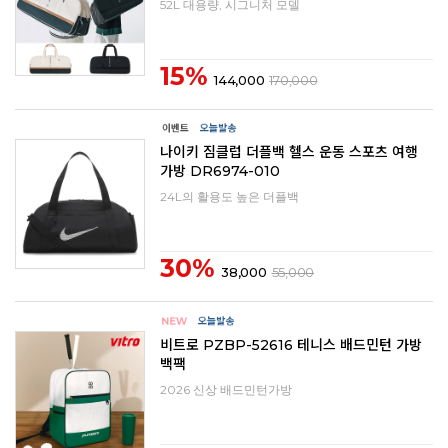
52L 대용량, 시그니처 모델
15%
144,000
170,000
나이키 짐클럽 더플백 헬스 운동 스포츠 여행
가방 DR6974-010
24L의 활용도 높은 더플백
30%
38,000
55,000
비트로 PZBP-52616 테니스 배드민턴 가방
백팩
2026 신상 배드민턴가방