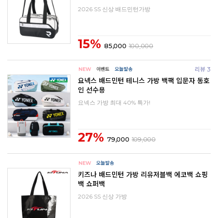
2026 SS 신상 배드민턴가방
15%
85,000
100,000
리뷰 3
요넥스 배드민턴 테니스 가방 백팩 입문자 동호
인 선수용
요넥스 가방 최대 40% 특가!
27%
79,000
109,000
키즈나 배드민턴 가방 리유저블백 에코백 쇼핑
백 쇼퍼백
2026 SS 신상 가방