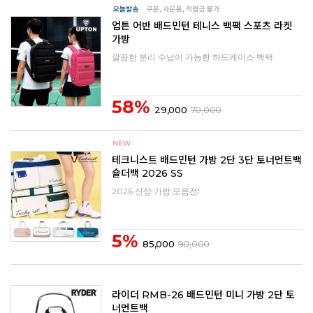
업튼 어반 배드민턴 테니스 백팩 스포츠 라켓
가방
깔끔한 분리 수납이 가능한 하드케이스 백팩
58%
29,000
70,000
테크니스트 배드민턴 가방 2단 3단 토너먼트백
숄더백 2026 SS
2026 신상 가방 모음전!
5%
85,000
90,000
라이더 RMB-26 배드민턴 미니 가방 2단 토
너먼트백