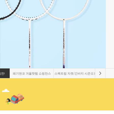
전!
패기앤코 겨울핫템 쇼핑찬스
스펙트럼 자켓/긴바지 시즌오프
패기앤코 1