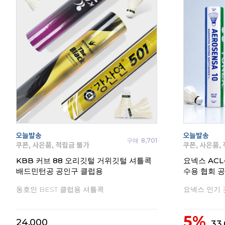
구매
8,701
KBB 커브 88 오리깃털 거위깃털 셔틀콕
요넥스 ACL
배드민턴공 공인구 클럽용
수용 협회 
동호인 BEST 클럽용 셔틀콕
요넥스 인기 
5%
24,000
33