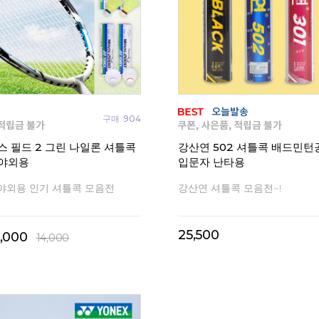
구매
904
스 필드 2 그린 나일론 셔틀콕
강산연 502 셔틀콕 배드민턴
야외용
입문자 난타용
야외용 인기 셔틀콕 모음전
강산연 셔틀콕 모음전~!
25,500
1,000
14,000