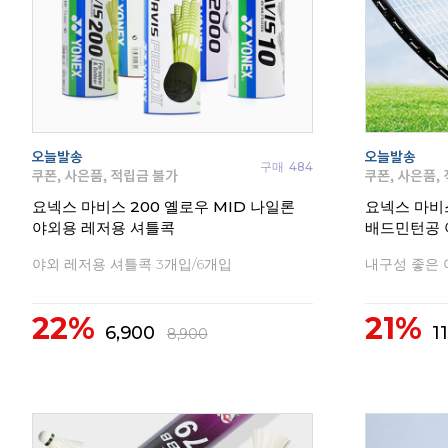
구매
484
요넥스 마비스 200 옐로우 MID 나일론
요넥스 마비
야외용 레저용 셔틀콕
배드민턴공 
야외 레저용 셔틀콕 3개입/6개입
내구성 좋은 
22%
21%
6,900
1
8,900