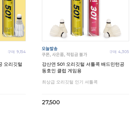
구매
9,154
구매
4,305
공 오리깃털
강산연 501 오리깃털 셔틀콕 배드민턴공
동호인 클럽 게임용
최상급 오리깃털 인기 셔틀콕
27,500