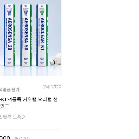
구매
1,320
-K1 셔틀콕 거위털 오리털 선
공인구
깃털콕 모음전
,000
35,000