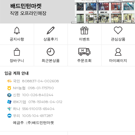
공지사항
상품후기
이벤트
관심상품
장바구니
최근본상품
주문조회
마이페이지
입금 계좌 안내
국민
808837-04-002608
NH농협
098-01-175790
신한
100-026-840244
IBK기업
078-151498-04-012
하나
556-910013-65404
우리
1005-104-697287
예금주 : (주)배드민턴마켓