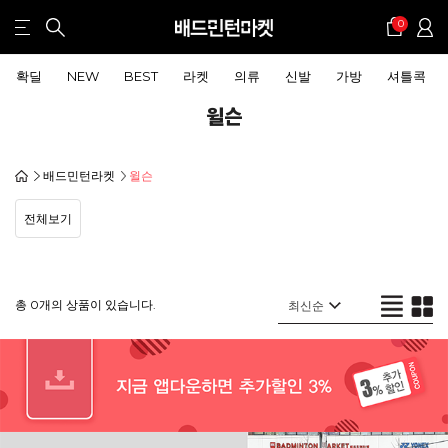
0
확딜
NEW
BEST
라켓
의류
신발
가방
셔틀콕
윌슨
배드민턴라켓
윌슨
전체보기
총 0개의 상품이 있습니다.