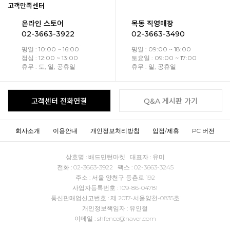
고객만족센터
온라인 스토어
목동 직영매장
02-3663-3922
02-3663-3490
평일 : 10:00 ~ 16:00
평일 : 09:00 ~ 18:00
점심 : 12:00 ~ 13:00
토요일 : 09:00 ~ 17:00
휴무 : 토, 일, 공휴일
휴무 : 일, 공휴일
고객센터 전화연결
Q&A 게시판 가기
회사소개
이용안내
개인정보처리방침
입점/제휴
PC 버전
상호명 : 배드민턴마켓 대표자 : 유미
전화 : 02-3663-3922 팩스 : 02-3663-3245
주소 : 서울 양천구 등촌로 192
사업자등록번호 : 109-86-04781
통신판매업신고번호 : 제 2017-서울양천-0835호
개인정보책임자 : 유인철
이메일 : shfence@naver.com