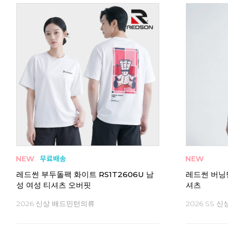
레드썬 부두돌팩 화이트 RS1T2606U 남
레드썬 버닝민
성 여성 티셔츠 오버핏
셔츠
2026 신상 배드민턴의류
2026 SS 