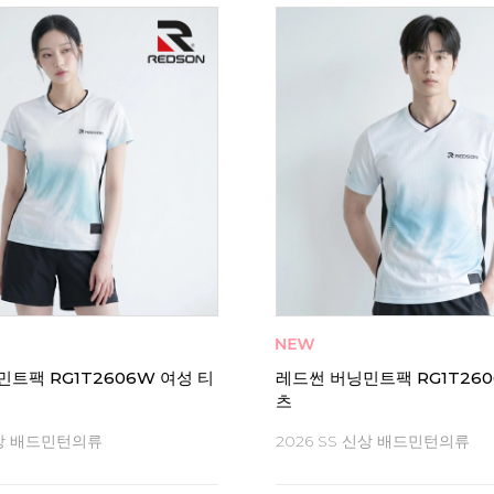
트팩 RG1T2606W 여성 티
레드썬 버닝민트팩 RG1T260
츠
신상 배드민턴의류
2026 SS 신상 배드민턴의류