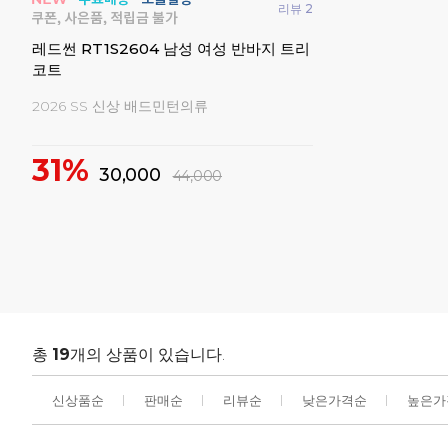
리뷰 2
레드썬 RT1S2604 남성 여성 반바지 트리
코트
2026 SS 신상 배드민턴의류
31%
30,000
44,000
총
19
개의 상품이 있습니다.
신상품순
판매순
리뷰순
낮은가격순
높은가