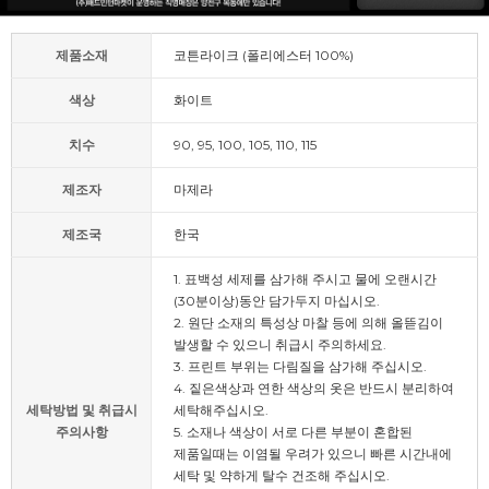
제품소재
코튼라이크 (폴리에스터 100%)
색상
화이트
치수
90, 95, 100, 105, 110, 115
제조자
마제라
제조국
한국
1. 표백성 세제를 삼가해 주시고 물에 오랜시간
(30분이상)동안 담가두지 마십시오.
2. 원단 소재의 특성상 마찰 등에 의해 올뜯김이
발생할 수 있으니 취급시 주의하세요.
3. 프린트 부위는 다림질을 삼가해 주십시오.
4. 짙은색상과 연한 색상의 옷은 반드시 분리하여
세탁방법 및 취급시
세탁해주십시오.
주의사항
5. 소재나 색상이 서로 다른 부분이 혼합된
제품일때는 이염될 우려가 있으니 빠른 시간내에
세탁 및 약하게 탈수 건조해 주십시오.