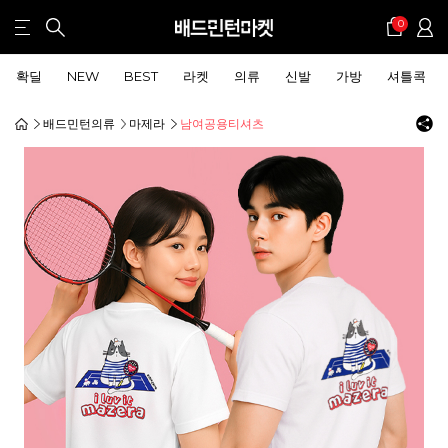
0
확딜
NEW
BEST
라켓
의류
신발
가방
셔틀콕
배드민턴의류
마제라
남여공용티셔츠