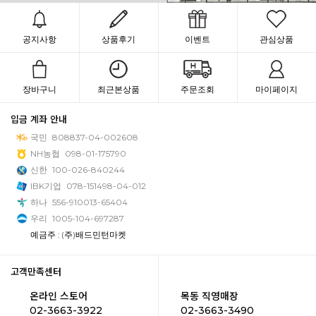
공지사항
상품후기
이벤트
관심상품
장바구니
최근본상품
주문조회
마이페이지
입금 계좌 안내
국민
808837-04-002608
NH농협
098-01-175790
신한
100-026-840244
IBK기업
078-151498-04-012
하나
556-910013-65404
우리
1005-104-697287
예금주 : (주)배드민턴마켓
고객만족센터
온라인 스토어
목동 직영매장
02-3663-3922
02-3663-3490