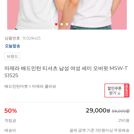
상품번호 : 10328425
브랜드
마제라 배드민턴 티셔츠 남성 여성 세미 오버핏 MSW-T
S1525
배드민턴마켓 X 마제라 콜라보
29,000
50%
원
59,000원
적립금
290원
배송비
결제 금액 기준 5만원이상 무료배송