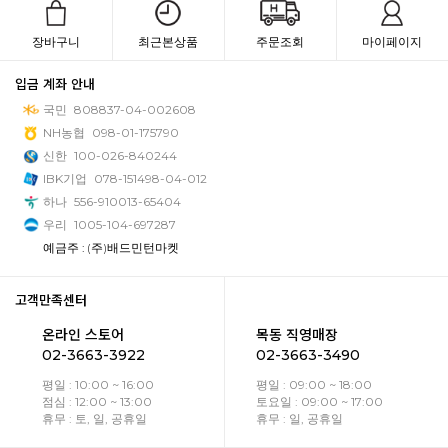
장바구니
최근본상품
주문조회
마이페이지
입금 계좌 안내
국민
808837-04-002608
NH농협
098-01-175790
신한
100-026-840244
IBK기업
078-151498-04-012
하나
556-910013-65404
우리
1005-104-697287
예금주 : (주)배드민턴마켓
고객만족센터
온라인 스토어
목동 직영매장
02-3663-3922
02-3663-3490
평일 : 10:00 ~ 16:00
평일 : 09:00 ~ 18:00
점심 : 12:00 ~ 13:00
토요일 : 09:00 ~ 17:00
휴무 : 토, 일, 공휴일
휴무 : 일, 공휴일