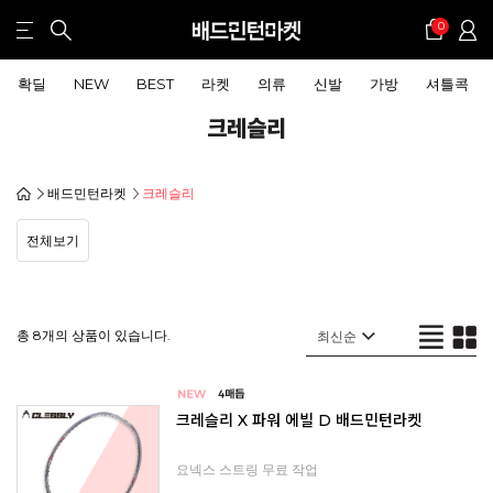
0
확딜
NEW
BEST
라켓
의류
신발
가방
셔틀콕
크레슬리
배드민턴라켓
크레슬리
전체보기
총 8개의 상품이 있습니다.
크레슬리 X 파워 에빌 D 배드민턴라켓
요넥스 스트링 무료 작업