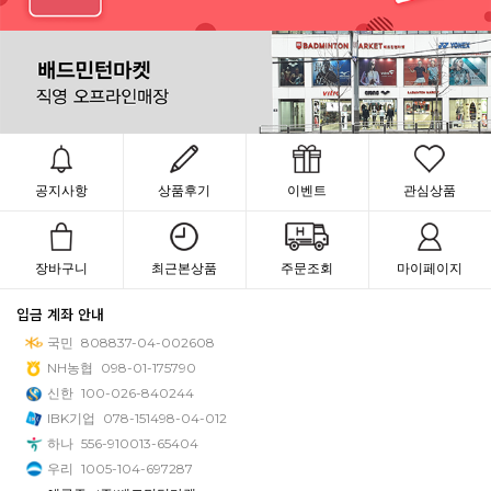
공지사항
상품후기
이벤트
관심상품
장바구니
최근본상품
주문조회
마이페이지
입금 계좌 안내
국민
808837-04-002608
NH농협
098-01-175790
신한
100-026-840244
IBK기업
078-151498-04-012
하나
556-910013-65404
우리
1005-104-697287