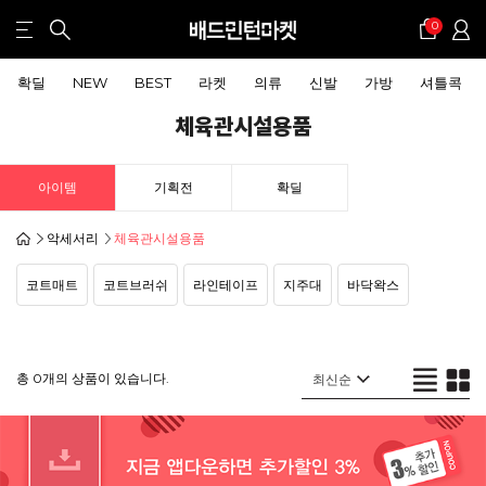
0
확딜
NEW
BEST
라켓
의류
신발
가방
셔틀콕
체육관시설용품
아이템
기획전
확딜
악세서리
체육관시설용품
코트매트
코트브러쉬
라인테이프
지주대
바닥왁스
총 0개의 상품이 있습니다.