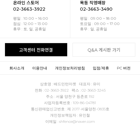
온라인 스토어
목동 직영매장
02-3663-3922
02-3663-3490
평일 : 10:00 ~ 16:00
평일 : 09:00 ~ 18:00
점심 : 12:00 ~ 13:00
토요일 : 09:00 ~ 17:00
휴무 : 토, 일, 공휴일
휴무 : 일, 공휴일
고객센터 전화연결
Q&A 게시판 가기
회사소개
이용안내
개인정보처리방침
입점/제휴
PC 버전
상호명 : 배드민턴마켓 대표자 : 유미
전화 : 02-3663-3922 팩스 : 02-3663-3245
주소 : 서울 양천구 등촌로 192
사업자등록번호 : 109-86-04781
통신판매업신고번호 : 제 2017-서울양천-0835호
개인정보책임자 : 유인철
이메일 : shfence@naver.com