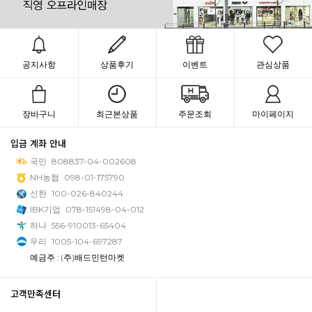
공지사항
상품후기
이벤트
관심상품
장바구니
최근본상품
주문조회
마이페이지
입금 계좌 안내
국민
808837-04-002608
NH농협
098-01-175790
신한
100-026-840244
IBK기업
078-151498-04-012
하나
556-910013-65404
우리
1005-104-697287
예금주 : (주)배드민턴마켓
고객만족센터