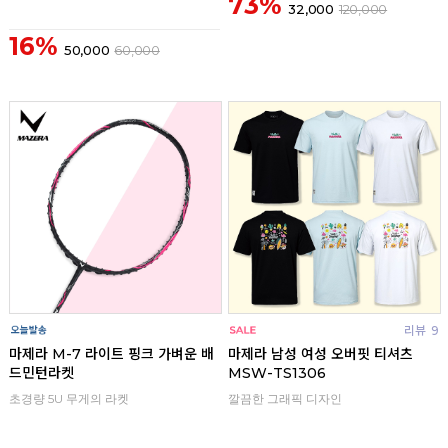
73%
32,000
120,000
16%
50,000
60,000
리뷰
리뷰
9
마제라 M-7 라이트 핑크 가벼운 배
마제라 남성 여성 오버핏 티셔츠
드민턴라켓
MSW-TS1306
초경량 5U 무게의 라켓
깔끔한 그래픽 디자인