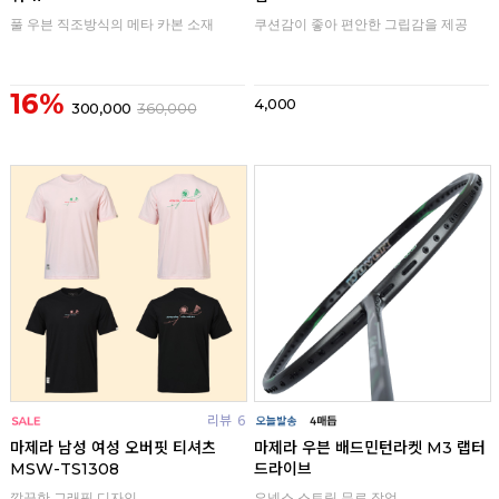
쿠션감이 좋아 편안한 그립감을 제공
풀 우븐 직조방식의 메타 카본 소재
16%
4,000
300,000
360,000
리뷰
6
리뷰
마제라 남성 여성 오버핏 티셔츠
마제라 우븐 배드민턴라켓 M3 랩터
MSW-TS1308
드라이브
깔끔한 그래픽 디자인
요넥스 스트링 무료 작업