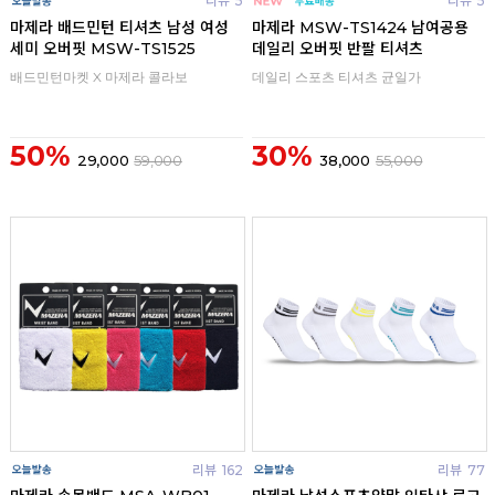
리뷰
5
리뷰
5
마제라 배드민턴 티셔츠 남성 여성
마제라 MSW-TS1424 남여공용
세미 오버핏 MSW-TS1525
데일리 오버핏 반팔 티셔츠
배드민턴마켓 X 마제라 콜라보
데일리 스포츠 티셔츠 균일가
50%
30%
29,000
59,000
38,000
55,000
리뷰
162
리뷰
77