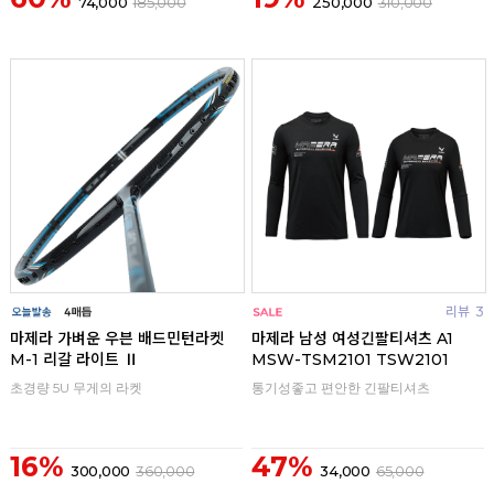
74,000
185,000
250,000
310,000
리뷰
리뷰
3
마제라 가벼운 우븐 배드민턴라켓
마제라 남성 여성긴팔티셔츠 A1
M-1 리갈 라이트 Ⅱ
MSW-TSM2101 TSW2101
초경량 5U 무게의 라켓
통기성좋고 편안한 긴팔티셔츠
16%
47%
300,000
360,000
34,000
65,000