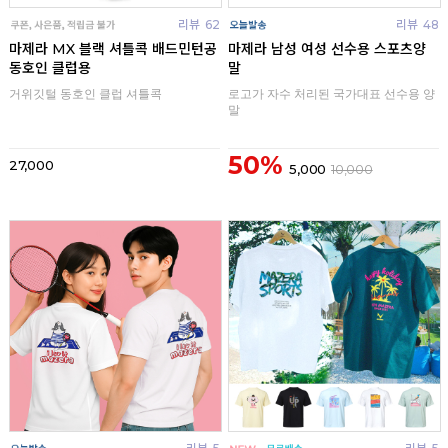
리뷰
62
리뷰
48
마제라 MX 블랙 셔틀콕 배드민턴공
마제라 남성 여성 선수용 스포츠양
동호인 클럽용
말
거위깃털 동호인 클럽 셔틀콕
로고가 자수 처리된 국가대표 선수용 양
말
50%
27,000
5,000
10,000