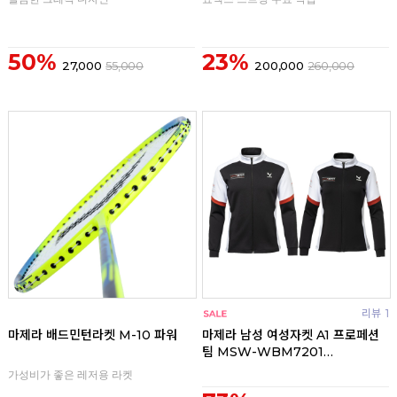
50%
23%
27,000
55,000
200,000
260,000
리뷰
리뷰
1
마제라 배드민턴라켓 M-10 파워
마제라 남성 여성자켓 A1 프로페션
팀 MSW-WBM7201
WBW7201
가성비가 좋은 레저용 라켓