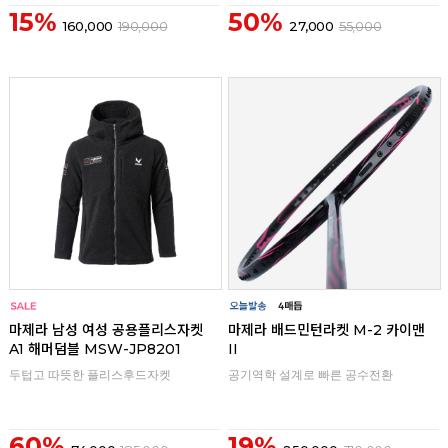
15%
50%
160,000
190,000
27,000
55,000
리뷰
리뷰
마제라 남성 여성 공용플리스자켓
마제라 배드민턴라켓 M-2 카이맨
A1 해머덤블 MSW-JP8201
II
두텁고 따뜻한 플리스후드자켓
공기역학 설계로 빠른 공수전환
60%
19%