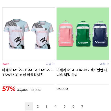
리뷰
9
리뷰
7
마제라 MSW-TSM1301 MSW-
마제라 MSB-BP902 배드민턴 테
TSW1301 남성 여성티셔츠
니스 백팩 가방
57%
95,000
34,000
80,000
1
2
3
4
5
6
7