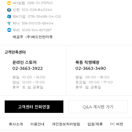
NH농협
098-01-175790
신한
100-026-840244
IBK기업
078-151498-04-012
하나
556-910013-65404
우리
1005-104-697287
예금주 : (주)배드민턴마켓
고객만족센터
온라인 스토어
목동 직영매장
02-3663-3922
02-3663-3490
평일 : 10:00 ~ 16:00
평일 : 09:00 ~ 18:00
점심 : 12:00 ~ 13:00
토요일 : 09:00 ~ 17:00
휴무 : 토, 일, 공휴일
휴무 : 일, 공휴일
고객센터 전화연결
Q&A 게시판 가기
회사소개
이용안내
개인정보처리방침
입점/제휴
PC 버전