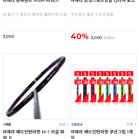
마제라 손목밴드 MSA-WB01
마제라 남성스포츠양말 인타샤 로고
땀 흡수가 잘되어 쾌적한 플레이에 도움
쿠션감이 좋은 스포츠양말
40%
3,000
3,000
5,000
리뷰
1
리뷰
1
마제라 배드민턴라켓 쿠션그립 1개
마제라 배드민턴라켓 M-1 리갈 파
입
워 Ⅱ