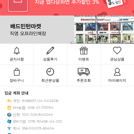
공지사항
상품후기
이벤트
관심상품
장바구니
최근본상품
주문조회
마이페이지
입금 계좌 안내
국민
808837-04-002608
NH농협
098-01-175790
신한
100-026-840244
IBK기업
078-151498-04-012
하나
556-910013-65404