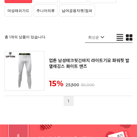
여성래쉬가드
주니어의류
남여공용자켓/점퍼
총 1개의 상품이 있습니다.
업튼 남성테크핏긴바지 라이트기모 파워힛 발
열레깅스 화이트 맨즈
15%
25,500
30,000
1