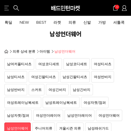
0
확딜
NEW
BEST
라켓
의류
신발
가방
셔틀콕
남성언더웨어
의류 상세 분류
아이템
남성언더웨어
남여커플티셔츠
여성코디세트
남성코디세트
여성티셔츠
남성티셔츠
여성긴팔티셔츠
남성긴팔티셔츠
여성반바지
남성반바지
스커트
여성긴바지
남성긴바지
여성트레이닝복세트
남성트레이닝복세트
여성자켓/점퍼
남성자켓/점퍼
여성언더레이어
남성언더레이어
여성언더웨어
남성언더웨어
주니어의류
겨울시즌 의류
남성래쉬가드