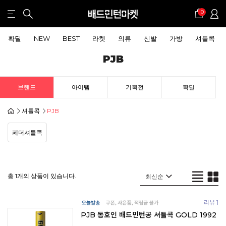
0
확딜
NEW
BEST
라켓
의류
신발
가방
셔틀콕
PJB
브랜드
아이템
기획전
확딜
셔틀콕
PJB
페더셔틀콕
총 1개의 상품이 있습니다.
리뷰 1
PJB 동호인 배드민턴공 셔틀콕 GOLD 1992