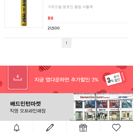
거위깃털 동호인 클럽 셔틀콕
품절
21,500
1