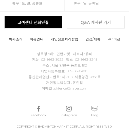
휴무 : 토, 일, 공휴일
휴무 : 일, 공휴일
고객센터 전화연결
Q&A 게시판 가기
회사소개
이용안내
개인정보처리방침
입점/제휴
PC 버전
상호명 : 배드민턴마켓 대표자 : 유미
전화 : 02-3663-3922 팩스 : 02-3663-3245
주소 : 서울 양천구 등촌로 192
사업자등록번호 : 109-86-04781
통신판매업신고번호 : 제 2017-서울양천-0835호
개인정보책임자 : 유인철
이메일 : shfence@naver.com
COPYRIGHT © BADMINTONMARKET CORP. ALL RIGHT RESERVED.