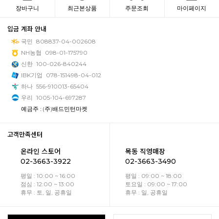
장바구니
최근본상품
주문조회
마이페이지
입금 계좌 안내
국민
808837-04-002608
NH농협
098-01-175790
신한
100-026-840244
IBK기업
078-151498-04-012
하나
556-910013-65404
우리
1005-104-697287
예금주 : (주)배드민턴마켓
고객만족센터
온라인 스토어
목동 직영매장
02-3663-3922
02-3663-3490
평일 : 10:00 ~ 16:00
평일 : 09:00 ~ 18:00
점심 : 12:00 ~ 13:00
토요일 : 09:00 ~ 17:00
휴무 : 토, 일, 공휴일
휴무 : 일, 공휴일