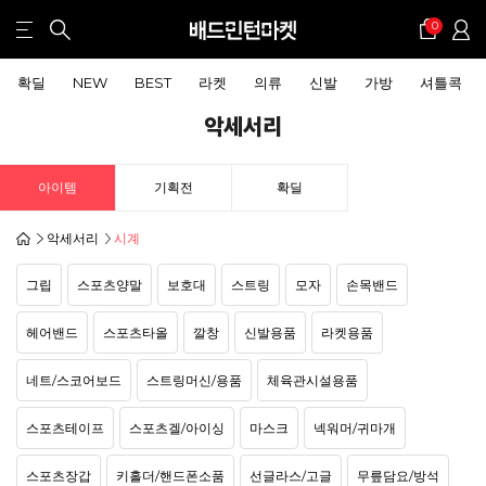
0
확딜
NEW
BEST
라켓
의류
신발
가방
셔틀콕
악세서리
아이템
기획전
확딜
악세서리
시계
그립
스포츠양말
보호대
스트링
모자
손목밴드
헤어밴드
스포츠타올
깔창
신발용품
라켓용품
네트/스코어보드
스트링머신/용품
체육관시설용품
스포츠테이프
스포츠겔/아이싱
마스크
넥워머/귀마개
스포츠장갑
키홀더/핸드폰소품
선글라스/고글
무릎담요/방석