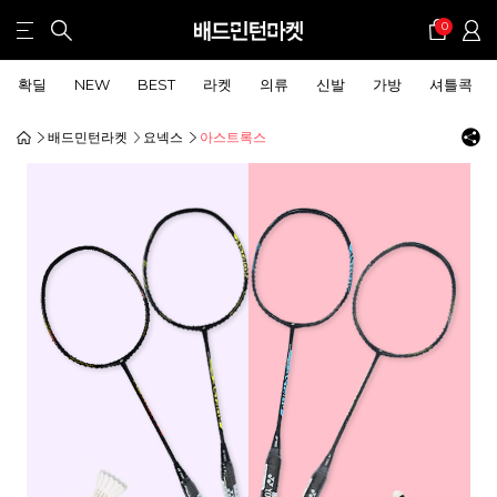
0
확딜
NEW
BEST
라켓
의류
신발
가방
셔틀콕
배드민턴라켓
요넥스
아스트록스