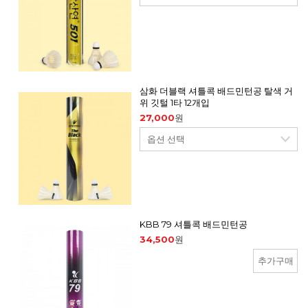
삼화 더블랙 셔틀콕 배드민턴공 탈색 거
위 깃털 1타 12개입
27,000
원
KBB 79 셔틀콕 배드민턴공
34,500
원
추가구매