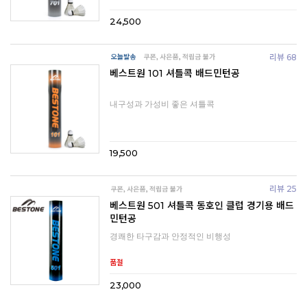
24,500
리뷰 68
베스트원 101 셔틀콕 배드민턴공
내구성과 가성비 좋은 셔틀콕
19,500
리뷰 25
베스트원 501 셔틀콕 동호인 클럽 경기용 배드
민턴공
경쾌한 타구감과 안정적인 비행성
품절
23,000