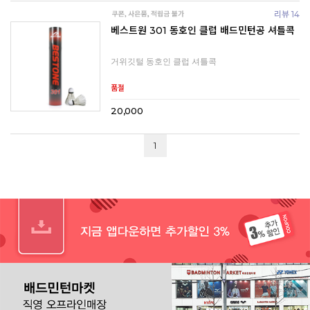
리뷰 14
베스트원 301 동호인 클럽 배드민턴공 셔틀콕
거위깃털 동호인 클럽 셔틀콕
품절
20,000
1