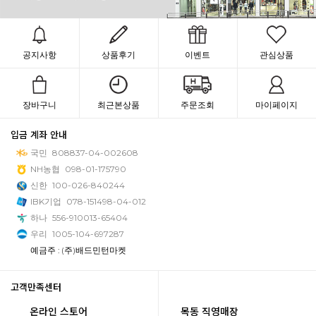
공지사항
상품후기
이벤트
관심상품
장바구니
최근본상품
주문조회
마이페이지
입금 계좌 안내
국민
808837-04-002608
NH농협
098-01-175790
신한
100-026-840244
IBK기업
078-151498-04-012
하나
556-910013-65404
우리
1005-104-697287
예금주 : (주)배드민턴마켓
고객만족센터
온라인 스토어
목동 직영매장