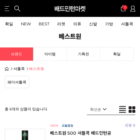
0
확딜
NEW
BEST
라켓
의류
신발
가방
셔틀콕
베스트원
브랜드
아이템
기획전
확딜
셔틀콕
베스트원
페더셔틀콕
총 6개의 상품이 있습니다.
리뷰 9
베스트원 500 셔틀콕 배드민턴공