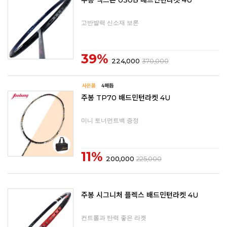
주봉 엑스존 030B 배드민턴라켓 4U
고반발력 신소재 보론
39%
224,000
370,000
주봉 TP70 배드민턴라켓 4U
미니 토너먼트백 증정
11%
200,000
225,000
주봉 시그니처 플렉스 배드민턴라켓 4U
컨트롤과 탄력 좋은 라켓