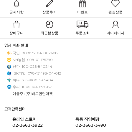
공지사항
상품후기
이벤트
관심상품
장바구니
최근본상품
주문조회
마이페이지
입금 계좌 안내
국민
808837-04-002608
NH농협
098-01-175790
신한
100-026-840244
IBK기업
078-151498-04-012
하나
556-910013-65404
우리
1005-104-697287
예금주 : (주)배드민턴마켓
고객만족센터
온라인 스토어
목동 직영매장
02-3663-3922
02-3663-3490