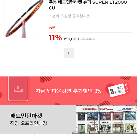
주봉 배드민턴라켓 슈퍼 SUPER LT2000
6U
73g의 초경량 공격형라켓
품절
11%
150,000
170,000
1