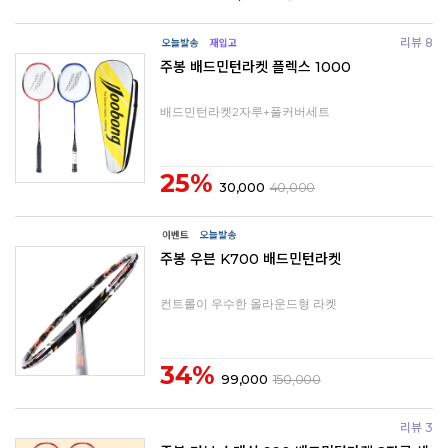
리뷰 8
주봉 배드민턴라켓 플렉스 1000
배드민턴라켓2자루+풀커버세트
25%
30,000
40,000
주봉 우븐 K700 배드민턴라켓
컨트롤이 우수한 올라운드형 라켓
34%
99,000
150,000
리뷰 3