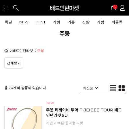
0
확딜
NEW
BEST
라켓
의류
신발
가방
셔틀콕
주봉
배드민턴라켓
주봉
전체보기
총 20개의 상품이 있습니다.
주봉 티제이비 투어 T-JEIBEE TOUR 배드
민턴라켓 5U
가볍고 빠른 공격형 라켓