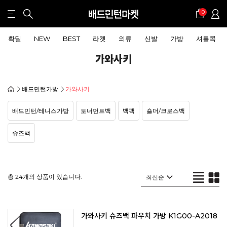
0
확딜
NEW
BEST
라켓
의류
신발
가방
셔틀콕
가와사키
배드민턴가방
가와사키
배드민턴/테니스가방
토너먼트백
백팩
숄더/크로스백
슈즈백
총 24개의 상품이 있습니다.
가와사키 슈즈백 파우치 가방 K1G00-A2018