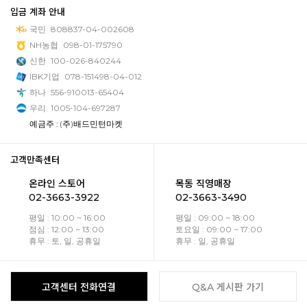
입금 계좌 안내
국민
808837-04-002608
NH농협
098-01-175790
신한
100-026-840244
IBK기업
078-151498-04-012
하나
556-910013-65404
우리
1005-104-697287
예금주 : (주)배드민턴마켓
고객만족센터
온라인 스토어
목동 직영매장
02-3663-3922
02-3663-3490
평일 : 10:00 ~ 16:00
평일 : 09:00 ~ 18:00
점심 : 12:00 ~ 13:00
토요일 : 09:00 ~ 17:00
휴무 : 토, 일, 공휴일
휴무 : 일, 공휴일
고객센터 전화연결
Q&A 게시판 가기