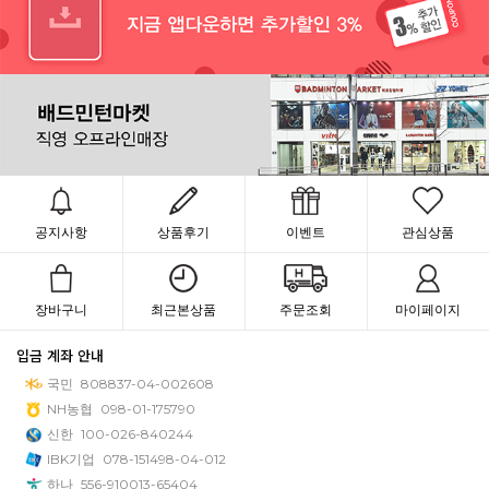
공지사항
상품후기
이벤트
관심상품
장바구니
최근본상품
주문조회
마이페이지
입금 계좌 안내
국민
808837-04-002608
NH농협
098-01-175790
신한
100-026-840244
IBK기업
078-151498-04-012
하나
556-910013-65404