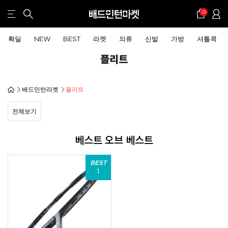
0
확딜
NEW
BEST
라켓
의류
신발
가방
셔틀콕
플리트
배드민턴라켓
플리트
전체보기
베스트 오브 베스트
BEST
1