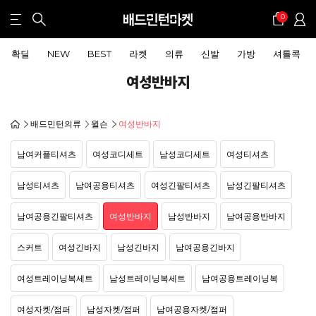
0
확딜
NEW
BEST
라켓
의류
신발
가방
셔틀콕
여성반바지
배드민턴의류
윌슨
여성반바지
남여커플티셔츠
여성코디세트
남성코디세트
여성티셔츠
남성티셔츠
남여공용티셔츠
여성긴팔티셔츠
남성긴팔티셔츠
남여공용긴팔티셔츠
여성반바지
남성반바지
남여공용반바지
스커트
여성긴바지
남성긴바지
남여공용긴바지
여성트레이닝복세트
남성트레이닝복세트
남여공용트레이닝복
여성자켓/점퍼
남성자켓/점퍼
남여공용자켓/점퍼