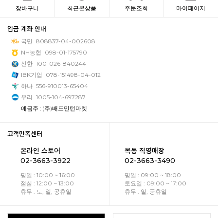
장바구니
최근본상품
주문조회
마이페이지
입금 계좌 안내
국민
808837-04-002608
NH농협
098-01-175790
신한
100-026-840244
IBK기업
078-151498-04-012
하나
556-910013-65404
우리
1005-104-697287
예금주 : (주)배드민턴마켓
고객만족센터
온라인 스토어
목동 직영매장
02-3663-3922
02-3663-3490
평일 : 10:00 ~ 16:00
평일 : 09:00 ~ 18:00
점심 : 12:00 ~ 13:00
토요일 : 09:00 ~ 17:00
휴무 : 토, 일, 공휴일
휴무 : 일, 공휴일