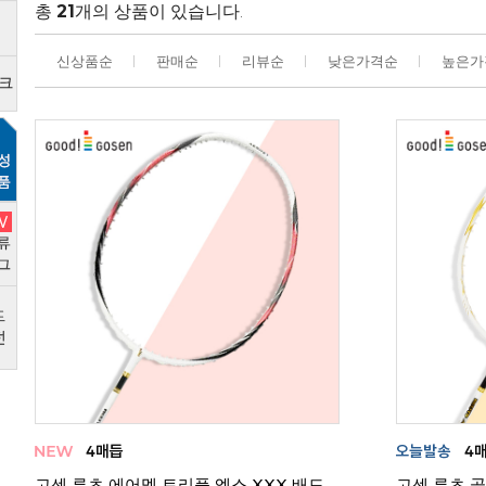
총
21
개의 상품이 있습니다.
신상품순
판매순
리뷰순
낮은가격순
높은가
고센 루츠 에어멧 트리플 엑스 XXX 배드
고센 루츠 