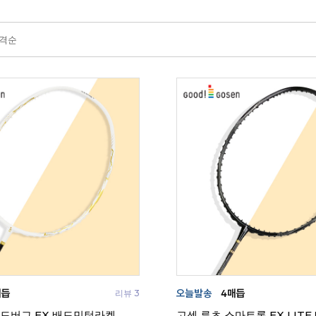
격순
리뷰 3
골드버그 EX 배드민턴라켓
고센 루츠 스마트론 EX LIT