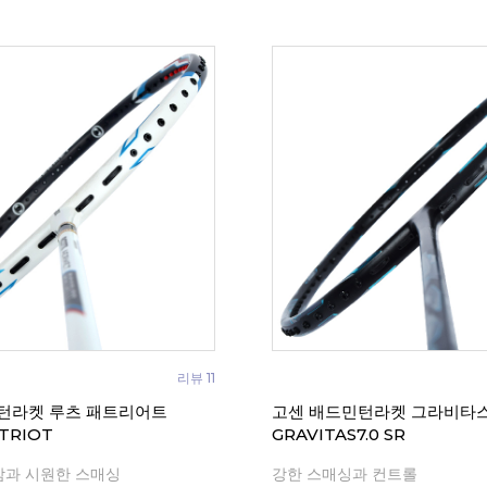
리뷰 11
턴라켓 루츠 패트리어트
고센 배드민턴라켓 그라비타스7
TRIOT
GRAVITAS7.0 SR
감과 시원한 스매싱
강한 스매싱과 컨트롤