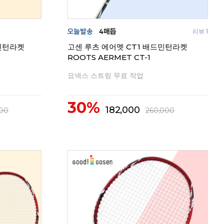
리뷰 1
민턴라켓
고센 루츠 에어멧 CT1 배드민턴라켓
ROOTS AERMET CT-1
요넥스 스트링 무료 작업
30%
182,000
00
260,000