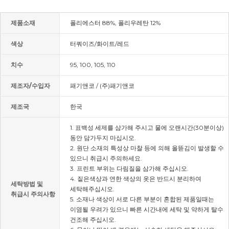
제품소재
폴리에스터 88%, 폴리우레탄 12%
색상
터쿼이즈/화이트/레드
치수
95, 100, 105, 110
제조자/수입자
패기앤코 / (주)패기앤코
제조국
한국
1. 표백성 세제를 삼가해 주시고 물에 오랜시간(30분이상)
동안 담가두지 마십시오.
2. 원단 소재의 특성상 마찰 등에 의해 올뜯김이 발생할 수
있으니 취급시 주의하세요.
3. 프린트 부위는 다림질을 삼가해 주십시오.
4. 짙은색상과 연한 색상의 옷은 반드시 분리하여
세탁방법 및
세탁해주십시오.
취급시 주의사항
5. 소재나 색상이 서로 다른 부분이 혼합된 제품일때는
이염될 우려가 있으니 빠른 시간내에 세탁 및 약하게 탈수
건조해 주십시오.