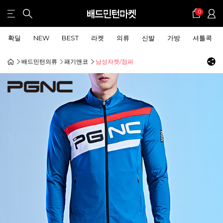
0
확딜
NEW
BEST
라켓
의류
신발
가방
셔틀콕
배드민턴의류
패기앤코
남성자켓/점퍼