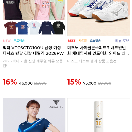
리뷰 376
빅터 VTC6CTO100U 남성 여성
미즈노 사이클론스피드3 배드민턴
티셔츠 반팔 긴팔 데일리 2026FW
화 체대입시화 인도어화 와이드 신
발
2026 빅터 가을 신상 캐주얼 의류 모음
미즈노 베스트 셀러 상품 모음전
전!
16%
15%
46,000
55,000
75,000
89,000