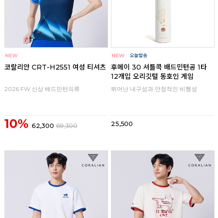
코랄리안 CRT-H2551 여성 티셔츠
후메이 30 셔틀콕 배드민턴공 1타
12개입 오리깃털 동호인 게임
2026 FW 신상 배드민턴의류
뛰어난 내구성과 안정적인 비행성
10%
25,500
62,300
69,300