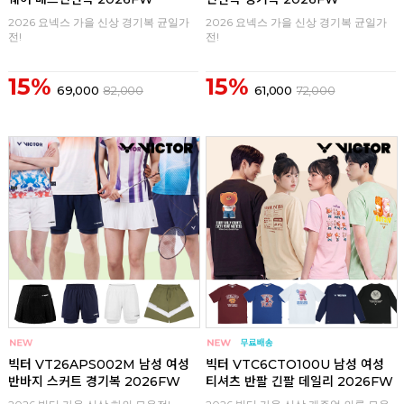
2026 요넥스 가을 신상 경기복 균일가
2026 요넥스 가을 신상 경기복 균일가
전!
전!
15%
15%
69,000
82,000
61,000
72,000
구매
0
구매
0
빅터 VT26APS002M 남성 여성
빅터 VTC6CTO100U 남성 여성
반바지 스커트 경기복 2026FW
티셔츠 반팔 긴팔 데일리 2026FW