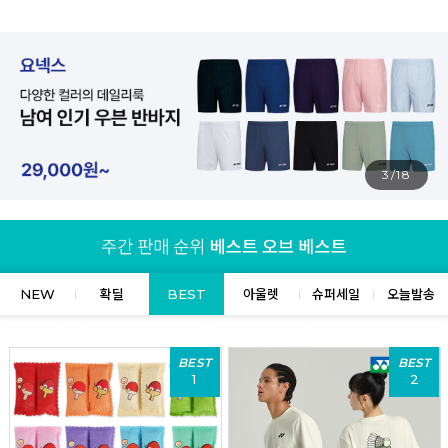
4/18
NEW
확딜
BEST
아울렛
슈퍼세일
오늘발송
BEST
BEST
1
2