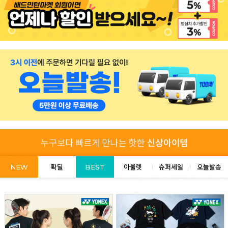
NEW
확딜
BEST
아울렛
슈퍼세일
오늘발송