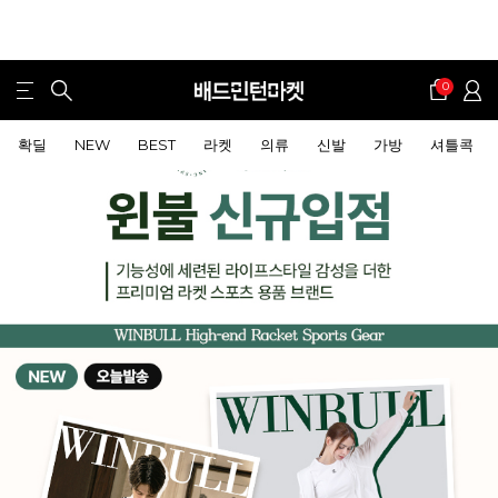
0
확딜
NEW
BEST
라켓
의류
신발
가방
셔틀콕