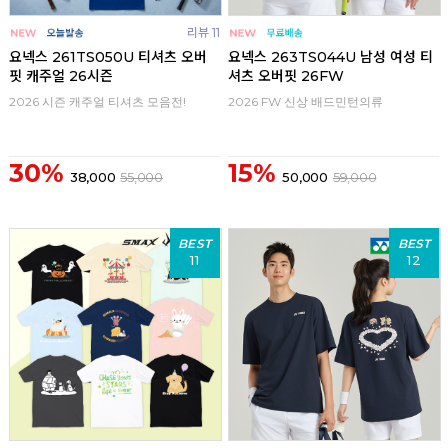
리뷰 11
요넥스 261TS050U 티셔츠 오버
요넥스 263TS044U 남성 여성 티
핏 캐주얼 26시즌
셔츠 오버핏 26FW
2026 시즌 캐주얼 티셔츠 모음전!
2026 FW 신상 배드민턴의류
30%
15%
38,000
55,000
50,000
59,000
BEST
BEST
11
12