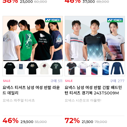
58%
46%
25,000
60,000
37,000
69,000
구매
511
구매
277
요넥스 티셔츠 남성 여성 반팔 라운
요넥스 남성 여성 반팔 긴팔 배드민
드 데일리
턴 티셔츠 경기복 243TS009M
요넥스 캐주얼 티셔츠
요넥스 시즌오프 아울렛!
46%
72%
29,500
55,000
21,500
79,000