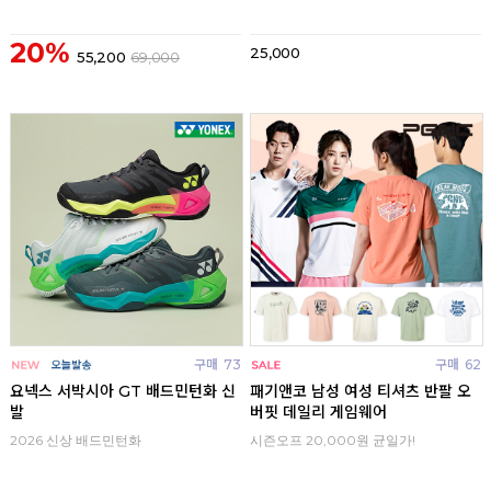
20%
25,000
55,200
69,000
구매
73
구매
62
요넥스 서박시아 GT 배드민턴화 신
패기앤코 남성 여성 티셔츠 반팔 오
발
버핏 데일리 게임웨어
2026 신상 배드민턴화
시즌오프 20,000원 균일가!