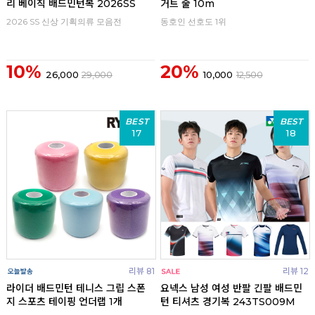
리 베이직 배드민턴복 2026SS
거트 줄 10m
2026 SS 신상 기획의류 모음전
동호인 선호도 1위
10%
20%
26,000
29,000
10,000
12,500
BEST
BEST
17
18
리뷰 81
리뷰 12
라이더 배드민턴 테니스 그립 스폰
요넥스 남성 여성 반팔 긴팔 배드민
지 스포츠 테이핑 언더랩 1개
턴 티셔츠 경기복 243TS009M