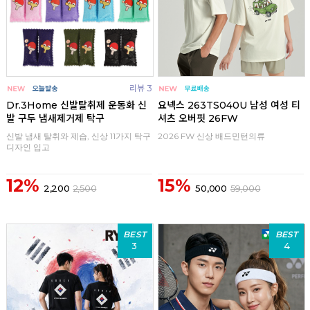
리뷰 3
Dr.3Home 신발탈취제 운동화 신
요넥스 263TS040U 남성 여성 티
발 구두 냄새제거제 탁구
셔츠 오버핏 26FW
신발 냄새 탈취와 제습, 신상 11가지 탁구
2026 FW 신상 배드민턴의류
디자인 입고
12%
15%
2,200
2,500
50,000
59,000
BEST
BEST
3
4