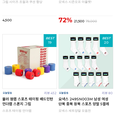
그립 사이즈 조절과 쿠션 향상
요넥스 시즌오프 아울렛!
72%
4,500
21,500
79,000
BEST
BEST
19
20
리뷰 452
리뷰 80
뮬러 엠랩 스포츠 테이핑 배드민턴
요넥스 249SN003M 남성 여성
언더랩 스폰지 그립
단목 중목 장목 스포츠 양말 5켤레
스포츠 테이핑 언더랩
요넥스 세트양말 모음전