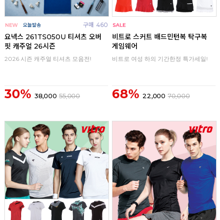
구매
460
구매
0
요넥스 261TS050U 티셔츠 오버
비트로 스커트 배드민턴복 탁구복
핏 캐주얼 26시즌
게임웨어
2026 시즌 캐주얼 티셔츠 모음전!
비트로 여성 하의 기간한정 특가세일!
30%
68%
38,000
55,000
22,000
70,000