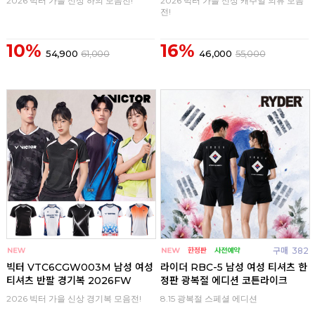
2026 빅터 가을 신상 하의 모음전!
2026 빅터 가을 신상 캐주얼 의류 모음
전!
10%
16%
54,900
61,000
46,000
55,000
구매
0
구매
382
빅터 VTC6CGW003M 남성 여성
라이더 RBC-5 남성 여성 티셔츠 한
티셔츠 반팔 경기복 2026FW
정판 광복절 에디션 코튼라이크
2026 빅터 가을 신상 경기복 모음전!
8.15 광복절 스페셜 에디션