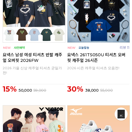
리뷰 11
요넥스 남성 여성 티셔츠 반팔 캐주
요넥스 261TS050U 티셔츠 오버
얼 오버핏 2026FW
핏 캐주얼 26시즌
2026 가을 신상 캐주얼 티셔츠 균일가
2026 시즌 캐주얼 티셔츠 모음전!
전!
15%
30%
50,000
59,000
38,000
55,000