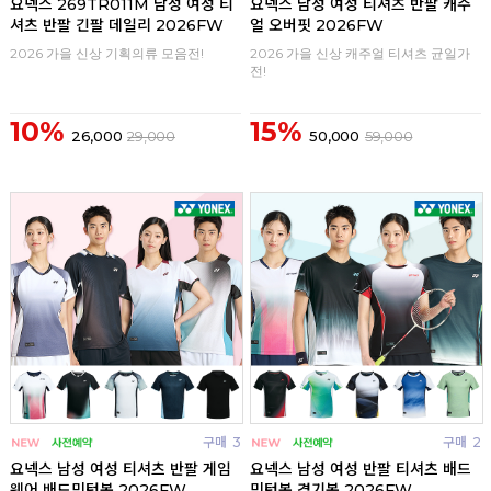
요넥스 269TR011M 남성 여성 티
요넥스 남성 여성 티셔츠 반팔 캐주
셔츠 반팔 긴팔 데일리 2026FW
얼 오버핏 2026FW
2026 가을 신상 기획의류 모음전!
2026 가을 신상 캐주얼 티셔츠 균일가
전!
10%
15%
26,000
29,000
50,000
59,000
구매
3
구매
2
요넥스 남성 여성 티셔츠 반팔 게임
요넥스 남성 여성 반팔 티셔츠 배드
웨어 배드민턴복 2026FW
민턴복 경기복 2026FW