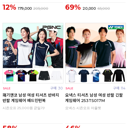
12%
69%
179,000
205,000
20,000
65,000
구매
30
구매
114
패기앤코 남성 여성 티셔츠 반바지
요넥스 티셔츠 남성 여성 반팔 긴팔
반팔 게임웨어 배드민턴복
게임웨어 253TS017M
시즌오프 25,000원 균일가!
요넥스 시즌오프 아울렛