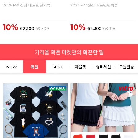
2026 FW 신상 배드민턴의류
2026 FW 신상 배드민턴의류
10%
10%
62,300
69,300
62,300
69,300
NEW
확딜
BEST
아울렛
슈퍼세일
오늘발송