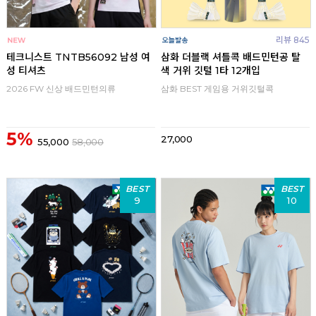
리뷰 845
테크니스트 TNTB56092 남성 여
삼화 더블랙 셔틀콕 배드민턴공 탈
성 티셔츠
색 거위 깃털 1타 12개입
2026 FW 신상 배드민턴의류
삼화 BEST 게임용 거위깃털콕
5%
27,000
55,000
58,000
BEST
BEST
9
10