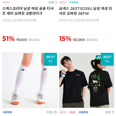
리뷰 3
스맥스코리아 남성 여성 공용 티셔
요넥스 263TS039U 남성 여성 티
츠 세미 오버핏 코튼라이크
셔츠 오버핏 26FW
2026 신상 배드민턴의류
2026 FW 신상 배드민턴의류
51%
15%
19,000
39,000
50,000
59,000
BEST
BEST
13
14
리뷰 25
리뷰 3