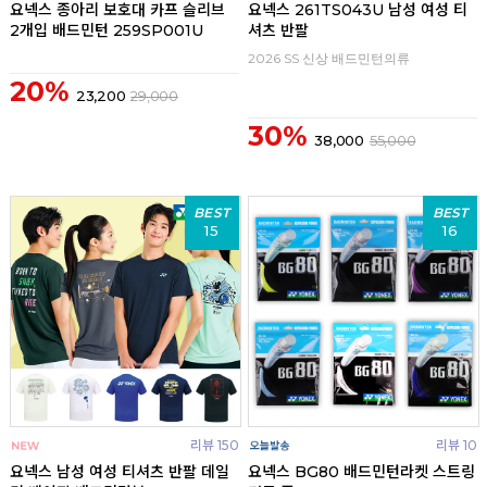
요넥스 종아리 보호대 카프 슬리브
요넥스 261TS043U 남성 여성 티
2개입 배드민턴 259SP001U
셔츠 반팔
2026 SS 신상 배드민턴의류
20%
23,200
29,000
30%
38,000
55,000
BEST
BEST
15
16
리뷰 150
리뷰 10
요넥스 남성 여성 티셔츠 반팔 데일
요넥스 BG80 배드민턴라켓 스트링