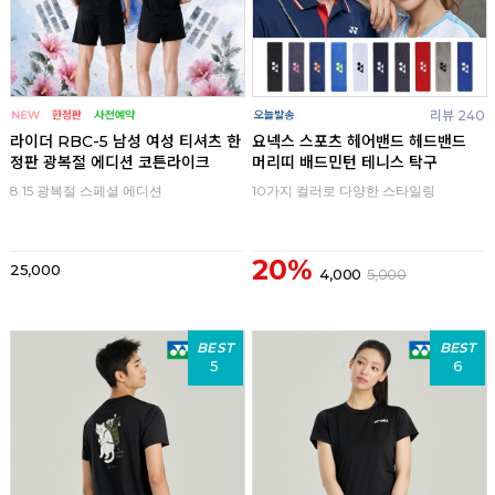
리뷰 240
라이더 RBC-5 남성 여성 티셔츠 한
요넥스 스포츠 헤어밴드 헤드밴드
정판 광복절 에디션 코튼라이크
머리띠 배드민턴 테니스 탁구
8.15 광복절 스페셜 에디션
10가지 컬러로 다양한 스타일링
20%
25,000
4,000
5,000
BEST
BEST
5
6