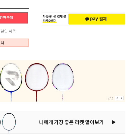
혜택
2/3