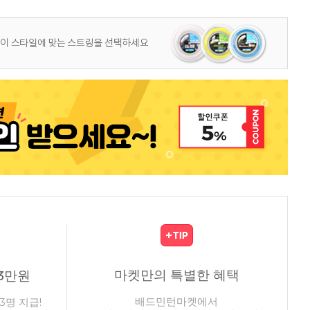
마켓만의 특별한 혜택
3만원
배드민턴마켓에서
3명 지급!