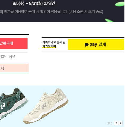
혜택
3/3