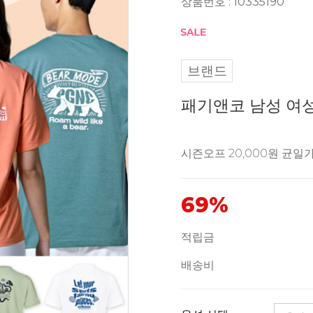
상품번호 : 10335190
브랜드
패기앤코 남성 여
시즌오프 20,000원 균일가
69%
적립금
배송비