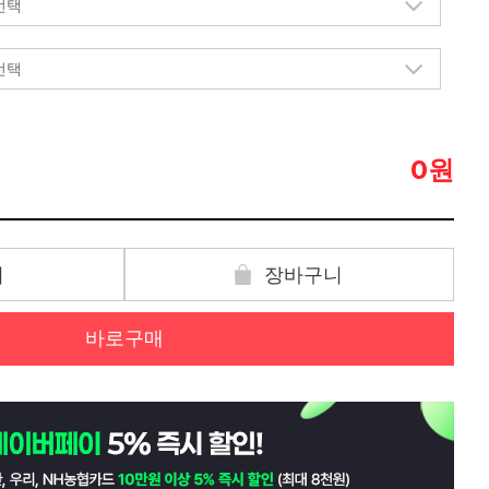
원
0
기
장바구니
바로구매