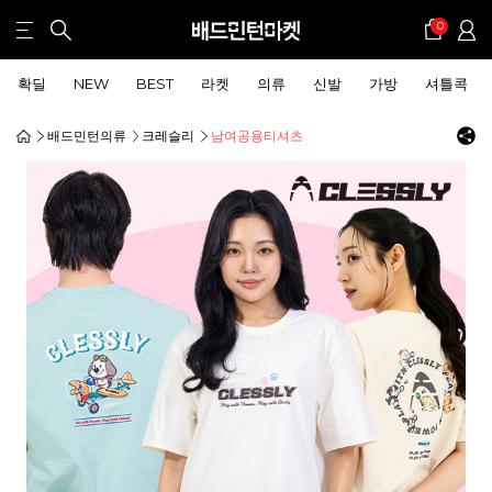
0
확딜
NEW
BEST
라켓
의류
신발
가방
셔틀콕
배드민턴의류
크레슬리
남여공용티셔츠