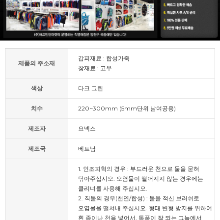
갑피재료 : 합성가죽
제품의 주소재
창재료 : 고무
색상
다크 그린
치수
220~300mm (5mm단위 남여공용)
제조자
요넥스
제조국
베트남
1. 인조피혁의 경우 : 부드러운 천으로 물을 묻혀
닦아주십시오. 오염물이 떨어지지 않는 경우에는
클리너를 사용해 주십시오.
2. 직물의 경우(천연/합성) : 물을 적신 브러쉬로
오염물을 떨쳐내 주십시오. 형태 변형 방지를 위하여
흰 종이나 천을 넣어서, 통풍이 잘 되는 그늘에서