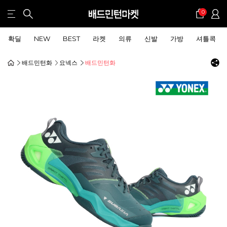
0
확딜
NEW
BEST
라켓
의류
신발
가방
셔틀콕
배드민턴화
요넥스
배드민턴화