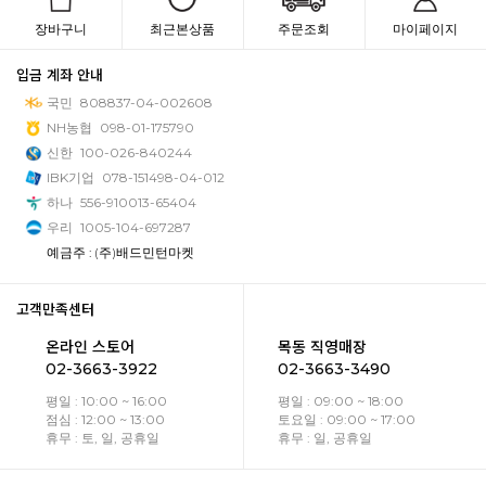
장바구니
최근본상품
주문조회
마이페이지
입금 계좌 안내
국민
808837-04-002608
NH농협
098-01-175790
신한
100-026-840244
IBK기업
078-151498-04-012
하나
556-910013-65404
우리
1005-104-697287
예금주 : (주)배드민턴마켓
고객만족센터
온라인 스토어
목동 직영매장
02-3663-3922
02-3663-3490
평일 : 10:00 ~ 16:00
평일 : 09:00 ~ 18:00
점심 : 12:00 ~ 13:00
토요일 : 09:00 ~ 17:00
휴무 : 토, 일, 공휴일
휴무 : 일, 공휴일