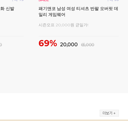
 배드민턴 데
스맥스코리아 남성 여성 공용 티셔츠 세미
YD
오버핏 코튼라이크
민턴
2026 신상 배드민턴의류
마지막
51%
19,000
39,000
7