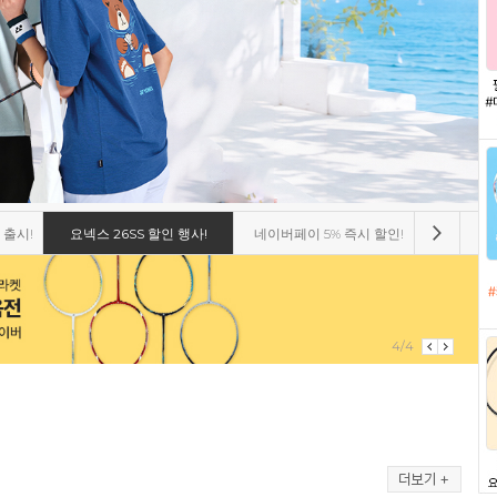
 출시!
요넥스 26SS 할인 행사!
네이버페이 5% 즉시 할인!
비트로 8
1/4