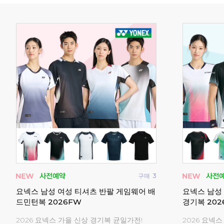
구매
0
구매
30
셔츠
패기앤코 남성 여성 티셔츠 반바지 반팔 게
요넥스 티셔
임웨어 배드민턴복
어 253TS0
!
시즌오프 25,000원 균일가!
요넥스 시즌