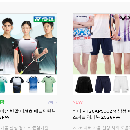
구매
113
츠 남성 여성 반팔 긴팔 게임웨
요넥스 티셔츠 남성 여성 반팔
17M
리
오프 아울렛
요넥스 캐주얼 티셔츠