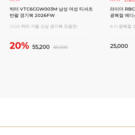
핏 데
요넥스 남여 우븐 반바지 하의 배드민턴복
요넥스 남성
웨어 경기복
신축성 좋은 반바지 모음전
73% 세일! 
32%
16%
29,000
1
43,000