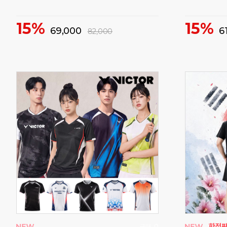
58%
46%
25,000
60,000
구매
53
구매
193