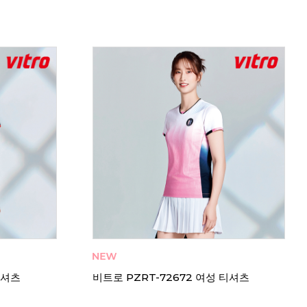
츠
비트로 RT-62662 남성 티셔츠
비트