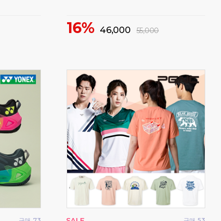
72%
1
21,500
79,000
구매
15
구매
331