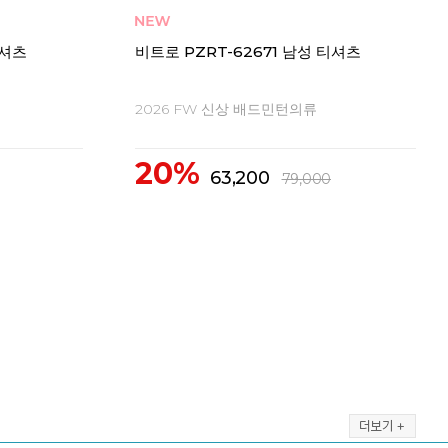
티셔츠
비트로 PZRT-62675 남성 티셔츠
비트
2026 FW 신상 배드민턴의류
20
20%
2
63,200
79,000