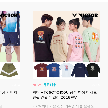
구매
511
구매
273
 라운드 데일
요넥스 남성 여성 반팔 긴팔 배드민턴 티셔
요넥
츠 경기복 243TS009M
65Z
요넥스 시즌오프 아울렛!
20