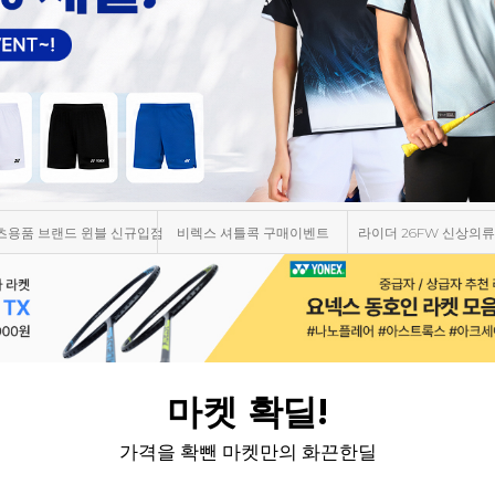
츠용품 브랜드 윈블 신규입점
비렉스 셔틀콕 구매이벤트
라이더 26FW 신상의류
마켓 확딜!
가격을 확뺀 마켓만의 화끈한딜