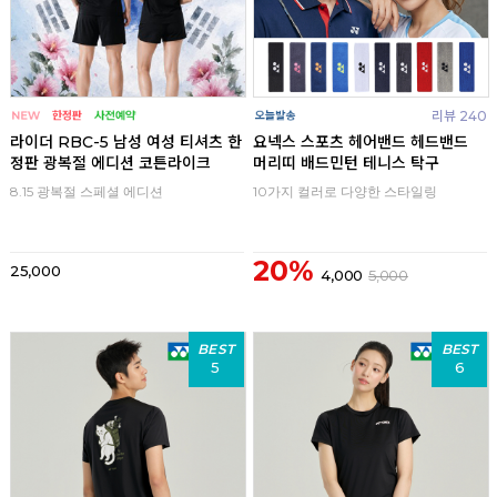
리뷰 240
라이더 RBC-5 남성 여성 티셔츠 한
요넥스 스포츠 헤어밴드 헤드밴드
정판 광복절 에디션 코튼라이크
머리띠 배드민턴 테니스 탁구
8.15 광복절 스페셜 에디션
10가지 컬러로 다양한 스타일링
20%
25,000
4,000
5,000
BEST
BEST
5
6