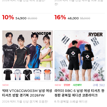
2026 빅터 가을 신상 하의 모음전!
2026 빅터 가을 신상 캐주얼 의류 모음
전!
10%
16%
54,900
61,000
46,000
55,000
구매
0
구매
382
빅터 VTC6CGW003M 남성 여성
라이더 RBC-5 남성 여성 티셔츠 한
티셔츠 반팔 경기복 2026FW
정판 광복절 에디션 코튼라이크
2026 빅터 가을 신상 경기복 모음전!
8.15 광복절 스페셜 에디션