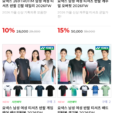
요넥스 269TR011M 남성 여성 티
요넥스 남성 여성 티셔츠 반팔 캐주
셔츠 반팔 긴팔 데일리 2026FW
얼 오버핏 2026FW
2026 가을 신상 기획의류 모음전!
2026 가을 신상 캐주얼 티셔츠 균일가
전!
10%
15%
26,000
29,000
50,000
59,000
구매
3
구매
2
요넥스 남성 여성 티셔츠 반팔 게임
요넥스 남성 여성 반팔 티셔츠 배드
웨어 배드민턴복 2026FW
민턴복 경기복 2026FW