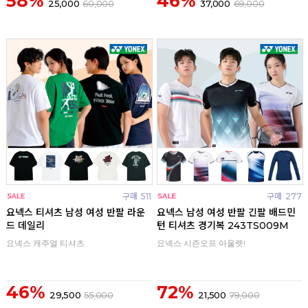
58%
46%
25,000
60,000
37,000
69,000
구매
511
구매
277
요넥스 티셔츠 남성 여성 반팔 라운
요넥스 남성 여성 반팔 긴팔 배드민
드 데일리
턴 티셔츠 경기복 243TS009M
요넥스 캐주얼 티셔츠
요넥스 시즌오프 아울렛!
46%
72%
29,500
55,000
21,500
79,000