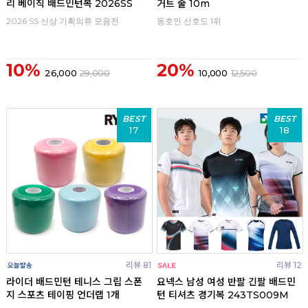
리 베이직 배드민턴복 2026SS
거트 줄 10m
2026 SS 신상 기획의류 모음전
동호인 선호도 1위
10%
20%
26,000
29,000
10,000
12,500
BEST
BEST
17
18
리뷰 81
리뷰 12
라이더 배드민턴 테니스 그립 스폰
요넥스 남성 여성 반팔 긴팔 배드민
지 스포츠 테이핑 언더랩 1개
턴 티셔츠 경기복 243TS009M