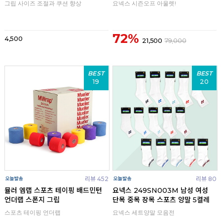
그립 사이즈 조절과 쿠션 향상
요넥스 시즌오프 아울렛!
72%
4,500
21,500
79,000
BEST
BEST
19
20
리뷰 452
리뷰 80
뮬러 엠랩 스포츠 테이핑 배드민턴
요넥스 249SN003M 남성 여성
언더랩 스폰지 그립
단목 중목 장목 스포츠 양말 5켤레
스포츠 테이핑 언더랩
요넥스 세트양말 모음전