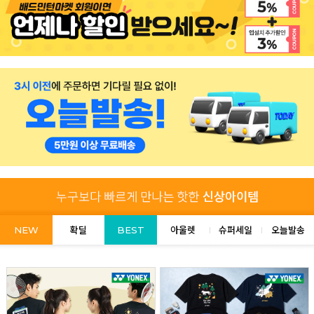
NEW
확딜
BEST
아울렛
슈퍼세일
오늘발송