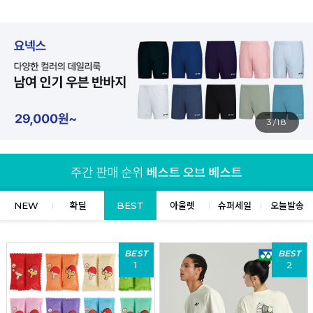
4/18
NEW
확딜
BEST
아울렛
슈퍼세일
오늘발송
BEST
BEST
1
2