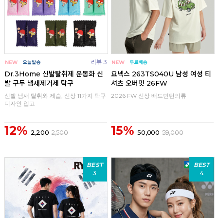
리뷰 3
Dr.3Home 신발탈취제 운동화 신
요넥스 263TS040U 남성 여성 티
발 구두 냄새제거제 탁구
셔츠 오버핏 26FW
신발 냄새 탈취와 제습, 신상 11가지 탁구
2026 FW 신상 배드민턴의류
디자인 입고
12%
15%
2,200
2,500
50,000
59,000
BEST
BEST
3
4