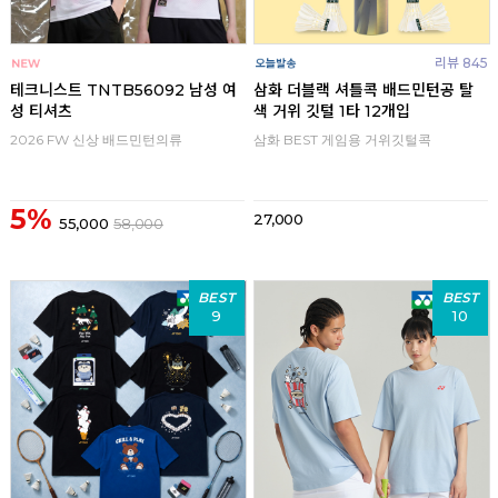
리뷰 845
테크니스트 TNTB56092 남성 여
삼화 더블랙 셔틀콕 배드민턴공 탈
성 티셔츠
색 거위 깃털 1타 12개입
2026 FW 신상 배드민턴의류
삼화 BEST 게임용 거위깃털콕
5%
27,000
55,000
58,000
BEST
BEST
9
10