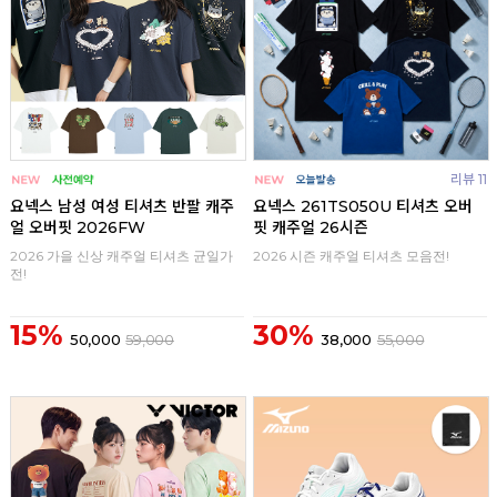
리뷰 11
요넥스 남성 여성 티셔츠 반팔 캐주
요넥스 261TS050U 티셔츠 오버
얼 오버핏 2026FW
핏 캐주얼 26시즌
2026 가을 신상 캐주얼 티셔츠 균일가
2026 시즌 캐주얼 티셔츠 모음전!
전!
15%
30%
50,000
59,000
38,000
55,000