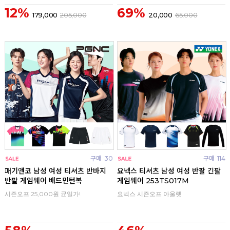
12%
69%
179,000
205,000
20,000
65,000
구매
30
구매
114
패기앤코 남성 여성 티셔츠 반바지
요넥스 티셔츠 남성 여성 반팔 긴팔
반팔 게임웨어 배드민턴복
게임웨어 253TS017M
시즌오프 25,000원 균일가!
요넥스 시즌오프 아울렛