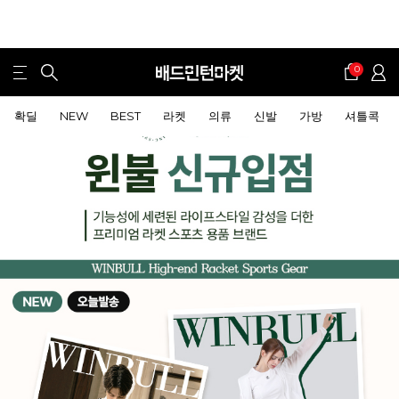
0
확딜
NEW
BEST
라켓
의류
신발
가방
셔틀콕