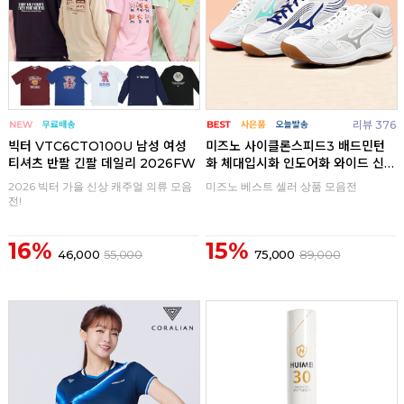
리뷰 376
빅터 VTC6CTO100U 남성 여성
미즈노 사이클론스피드3 배드민턴
티셔츠 반팔 긴팔 데일리 2026FW
화 체대입시화 인도어화 와이드 신
발
2026 빅터 가을 신상 캐주얼 의류 모음
미즈노 베스트 셀러 상품 모음전
전!
16%
15%
46,000
55,000
75,000
89,000