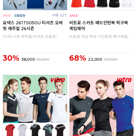
구매
457
구매
0
요넥스 261TS050U 티셔츠 오버
비트로 스커트 배드민턴복 탁구복
핏 캐주얼 26시즌
게임웨어
2026 시즌 캐주얼 티셔츠 모음전!
비트로 여성 하의 기간한정 특가세일!
30%
68%
38,000
55,000
22,000
70,000