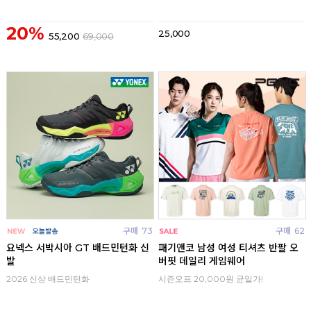
20%
25,000
55,200
69,000
구매
73
구매
62
요넥스 서박시아 GT 배드민턴화 신
패기앤코 남성 여성 티셔츠 반팔 오
발
버핏 데일리 게임웨어
2026 신상 배드민턴화
시즌오프 20,000원 균일가!