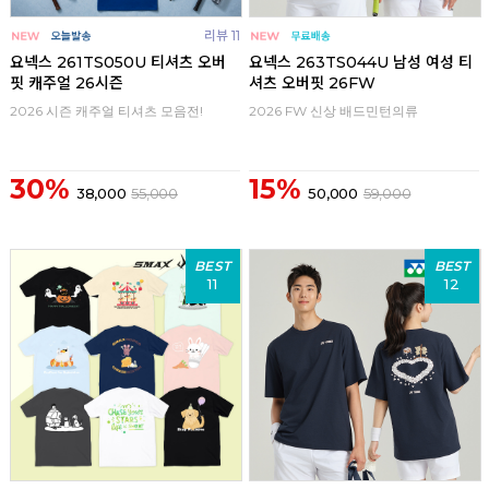
리뷰 11
요넥스 261TS050U 티셔츠 오버
요넥스 263TS044U 남성 여성 티
핏 캐주얼 26시즌
셔츠 오버핏 26FW
2026 시즌 캐주얼 티셔츠 모음전!
2026 FW 신상 배드민턴의류
30%
15%
38,000
55,000
50,000
59,000
BEST
BEST
11
12