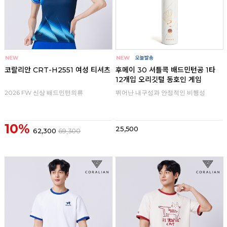
코랄리안 CRT-H2551 여성 티셔츠
후메이 30 셔틀콕 배드민턴공 1타
12개입 오리깃털 동호인 게임
2026 FW 신상 배드민턴의류
뛰어난 내구성과 안정적인 비행성
10%
25,500
62,300
69,300