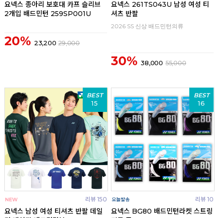
요넥스 종아리 보호대 카프 슬리브
요넥스 261TS043U 남성 여성 티
2개입 배드민턴 259SP001U
셔츠 반팔
2026 SS 신상 배드민턴의류
20%
23,200
29,000
30%
38,000
55,000
BEST
BEST
15
16
리뷰 150
리뷰 10
요넥스 남성 여성 티셔츠 반팔 데일
요넥스 BG80 배드민턴라켓 스트링