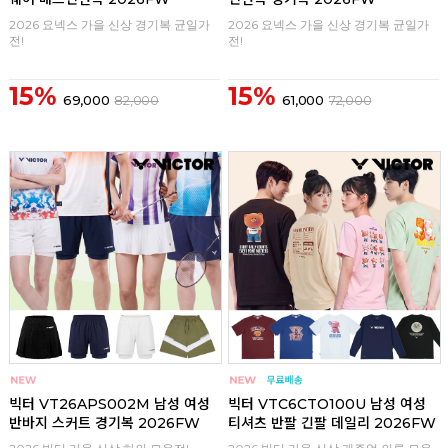
2026 요넥스 가을 신상 경기복 균일가
2026 요넥스 가을 신상 경기복 균일가
전!
전!
15%
15%
69,000
82,000
61,000
72,000
구매
0
구매
0
빅터 VT26APS002M 남성 여성
빅터 VTC6CTO100U 남성 여성
반바지 스커트 경기복 2026FW
티셔츠 반팔 긴팔 데일리 2026FW