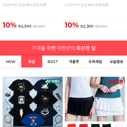
2026 FW 신상 배드민턴의류
2026 FW 신상 배드민턴의류
10%
10%
62,300
69,300
62,300
69,300
NEW
확딜
BEST
아울렛
슈퍼세일
오늘발송