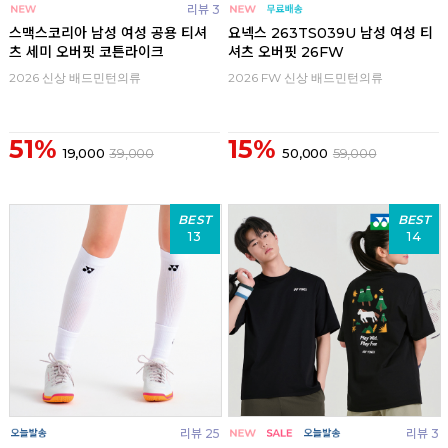
리뷰 3
스맥스코리아 남성 여성 공용 티셔
요넥스 263TS039U 남성 여성 티
츠 세미 오버핏 코튼라이크
셔츠 오버핏 26FW
2026 신상 배드민턴의류
2026 FW 신상 배드민턴의류
51%
15%
19,000
39,000
50,000
59,000
BEST
BEST
13
14
리뷰 25
리뷰 3