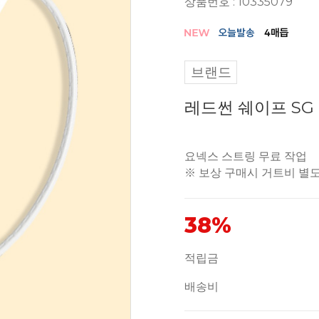
상품번호 : 10335079
브랜드
레드썬 쉐이프 S
요넥스 스트링 무료 작업
※ 보상 구매시 거트비 별
38%
적립금
배송비