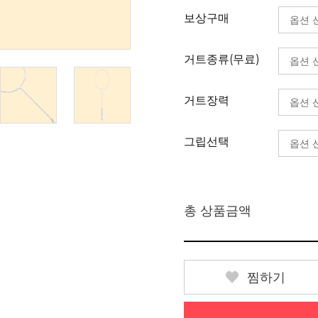
보상구매
거트종류(무료)
거트장력
그립선택
총 상품금액
찜하기