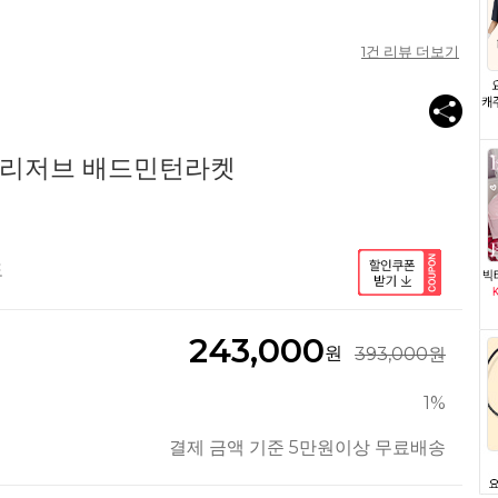
1
건 리뷰 더보기
G 리저브 배드민턴라켓
도
243,000
원
393,000원
1%
결제 금액 기준 5만원이상 무료배송