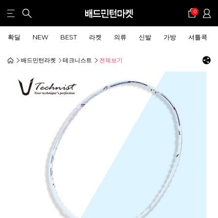
0
확딜
NEW
BEST
라켓
의류
신발
가방
셔틀콕
배드민턴라켓
테크니스트
전체보기