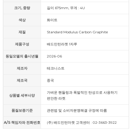
크기, 중량
길이 675mm, 무게 : 4U
색상
화이트
재질
Standard Modulus Carbon Graphite
제품구성
배드민턴라켓 1자루
동일모델의 출시년월
2026-06
제조자
테크니스트
제조국
중국
가벼운 핸들링과 폭발적인 탄성으로 사용하기
상품별 세부사양
편안한 라켓.
품질보증기준
관련법 및 소비자분쟁해결 규정에 따름
A/S 책임자와 전화번호
(주) 배드민턴마켓 고객센터 : 02-3663-3922