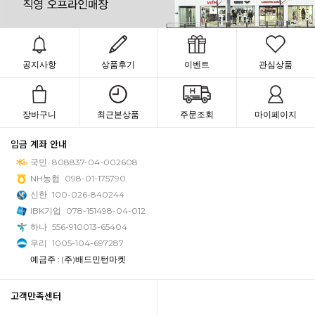
공지사항
상품후기
이벤트
관심상품
장바구니
최근본상품
주문조회
마이페이지
입금 계좌 안내
국민
808837-04-002608
NH농협
098-01-175790
신한
100-026-840244
IBK기업
078-151498-04-012
하나
556-910013-65404
우리
1005-104-697287
예금주 : (주)배드민턴마켓
고객만족센터