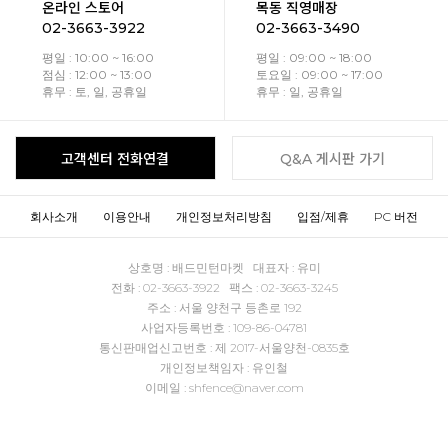
온라인 스토어
목동 직영매장
02-3663-3922
02-3663-3490
평일 : 10:00 ~ 16:00
평일 : 09:00 ~ 18:00
점심 : 12:00 ~ 13:00
토요일 : 09:00 ~ 17:00
휴무 : 토, 일, 공휴일
휴무 : 일, 공휴일
고객센터 전화연결
Q&A 게시판 가기
회사소개
이용안내
개인정보처리방침
입점/제휴
PC 버전
상호명 : 배드민턴마켓 대표자 : 유미
전화 : 02-3663-3922 팩스 : 02-3663-3245
주소 : 서울 양천구 등촌로 192
사업자등록번호 : 109-86-04781
통신판매업신고번호 : 제 2017-서울양천-0835호
개인정보책임자 : 유인철
이메일 : shfence@naver.com