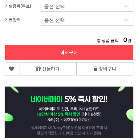
거트종류(무료)
거트장력
0
총 상품 금액
원
바로구매
선물하기
장바구니