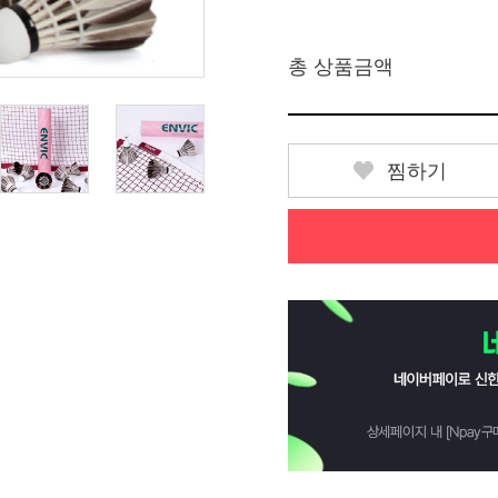
총 상품금액
찜하기