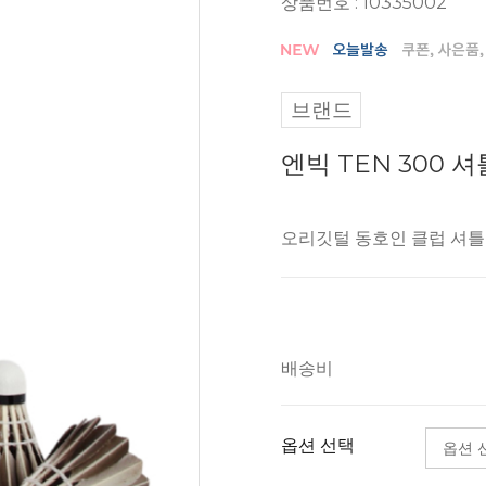
상품번호 : 10335002
브랜드
엔빅 TEN 300 
오리깃털 동호인 클럽 셔
배송비
옵션 선택