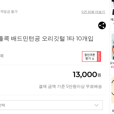
0
건 리뷰 더보기
셔틀콕 배드민턴공 오리깃털 1타 10개입
틀콕
13,000
원
결제 금액 기준 5만원이상 무료배송