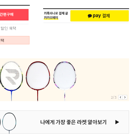
혜택
2/3