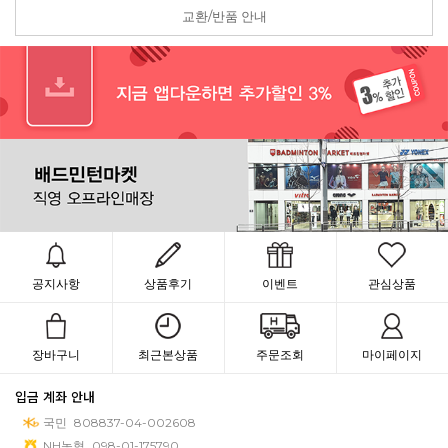
교환/반품 안내
공지사항
상품후기
이벤트
관심상품
장바구니
최근본상품
주문조회
마이페이지
입금 계좌 안내
국민
808837-04-002608
NH농협
098-01-175790