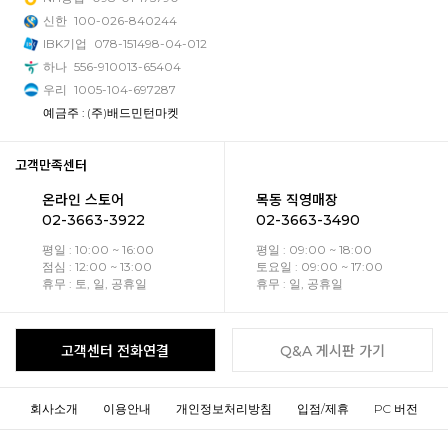
신한
100-026-840244
IBK기업
078-151498-04-012
하나
556-910013-65404
우리
1005-104-697287
예금주 : (주)배드민턴마켓
고객만족센터
온라인 스토어
목동 직영매장
02-3663-3922
02-3663-3490
평일 : 10:00 ~ 16:00
평일 : 09:00 ~ 18:00
점심 : 12:00 ~ 13:00
토요일 : 09:00 ~ 17:00
휴무 : 토, 일, 공휴일
휴무 : 일, 공휴일
고객센터 전화연결
Q&A 게시판 가기
회사소개
이용안내
개인정보처리방침
입점/제휴
PC 버전