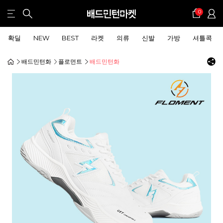
0
확딜
NEW
BEST
라켓
의류
신발
가방
셔틀콕
배드민턴화
플로먼트
배드민턴화