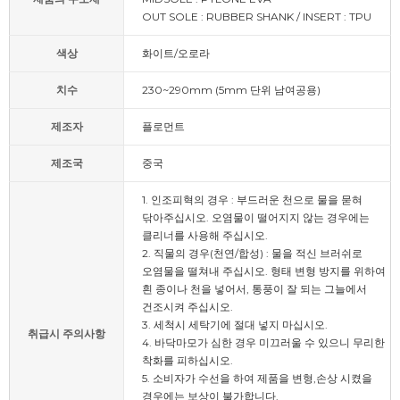
OUT SOLE : RUBBER SHANK / INSERT : TPU
색상
화이트/오로라
치수
230~290mm (5mm 단위 남여공용)
제조자
플로먼트
제조국
중국
1. 인조피혁의 경우 : 부드러운 천으로 물을 묻혀
닦아주십시오. 오염물이 떨어지지 않는 경우에는
클리너를 사용해 주십시오.
2. 직물의 경우(천연/합성) : 물을 적신 브러쉬로
오염물을 떨쳐내 주십시오. 형태 변형 방지를 위하여
흰 종이나 천을 넣어서, 통풍이 잘 되는 그늘에서
건조시켜 주십시오.
3. 세척시 세탁기에 절대 넣지 마십시오.
취급시 주의사항
4. 바닥마모가 심한 경우 미끄러울 수 있으니 무리한
착화를 피하십시오.
5. 소비자가 수선을 하여 제품을 변형,손상 시켰을
경우에는 보상이 불가합니다.