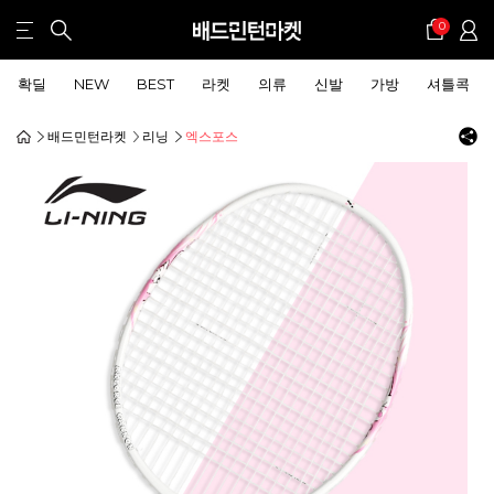
0
확딜
NEW
BEST
라켓
의류
신발
가방
셔틀콕
배드민턴라켓
리닝
엑스포스