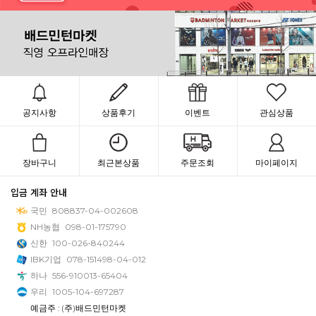
공지사항
상품후기
이벤트
관심상품
장바구니
최근본상품
주문조회
마이페이지
입금 계좌 안내
국민
808837-04-002608
NH농협
098-01-175790
신한
100-026-840244
IBK기업
078-151498-04-012
하나
556-910013-65404
우리
1005-104-697287
예금주 : (주)배드민턴마켓