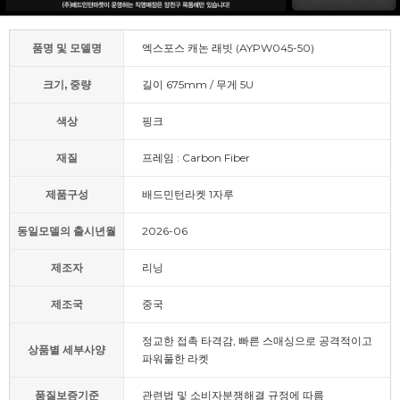
품명 및 모델명
엑스포스 캐논 래빗 (AYPW045-50)
크기, 중량
길이 675mm / 무게 5U
색상
핑크
재질
프레임 : Carbon Fiber
제품구성
배드민턴라켓 1자루
동일모델의 출시년월
2026-06
제조자
리닝
제조국
중국
정교한 접촉 타격감, 빠른 스매싱으로 공격적이고
상품별 세부사양
파워풀한 라켓
품질보증기준
관련법 및 소비자분쟁해결 규정에 따름