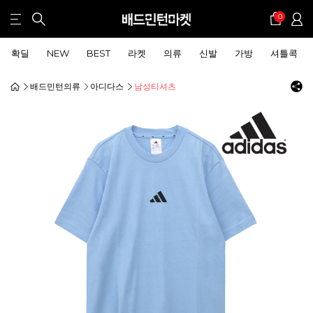
0
확딜
NEW
BEST
라켓
의류
신발
가방
셔틀콕
배드민턴의류
아디다스
남성티셔츠