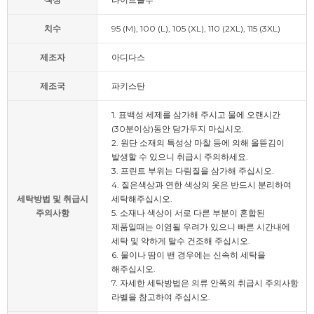
치수
95 (M), 100 (L), 105 (XL), 110 (2XL), 115 (3XL)
제조자
아디다스
제조국
파키스탄
1. 표백성 세제를 삼가해 주시고 물에 오랜시간
(30분이상)동안 담가두지 마십시오.
2. 원단 소재의 특성상 마찰 등에 의해 올뜯김이
발생할 수 있으니 취급시 주의하세요.
3. 프린트 부위는 다림질을 삼가해 주십시오.
4. 짙은색상과 연한 색상의 옷은 반드시 분리하여
세탁방법 및 취급시
세탁해주십시오.
주의사항
5. 소재나 색상이 서로 다른 부분이 혼합된
제품일때는 이염될 우려가 있으니 빠른 시간내에
세탁 및 약하게 탈수 건조해 주십시오.
6. 물이나 땀이 밴 경우에는 신속히 세탁을
해주십시오.
7. 자세한 세탁방법은 의류 안쪽의 취급시 주의사항
라벨을 참고하여 주십시오.