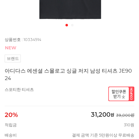
상품번호 : 10334914
브랜드
아디다스 에센셜 스몰로고 싱글 저지 남성 티셔츠 JE90
24
스포티한 티셔츠
31,200
20%
원
39,000원
적립금
310원
배송비
결제 금액 기준 5만원이상 무료배송