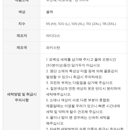
색상
블랙
치수
95 (M), 100 (L), 105 (XL), 110 (2XL), 115 (3XL)
제조자
아디다스
제조국
파키스탄
1. 표백성 세제를 삼가해 주시고 물에 오랜시간
(30분이상)동안 담가두지 마십시오.
2. 원단 소재의 특성상 마찰 등에 의해 올뜯김이
발생할 수 있으니 취급시 주의하세요.
3. 프린트 부위는 다림질을 삼가해 주십시오.
4. 짙은색상과 연한 색상의 옷은 반드시 분리하여
세탁방법 및 취급시
세탁해주십시오.
주의사항
5. 소재나 색상이 서로 다른 부분이 혼합된
제품일때는 이염될 우려가 있으니 빠른 시간내에
세탁 및 약하게 탈수 건조해 주십시오.
6. 물이나 땀이 밴 경우에는 신속히 세탁을
해주십시오.
7. 자세한 세탁방법은 의류 안쪽의 취급시 주의사항