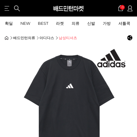
0
확딜
NEW
BEST
라켓
의류
신발
가방
셔틀콕
배드민턴의류
아디다스
남성티셔츠