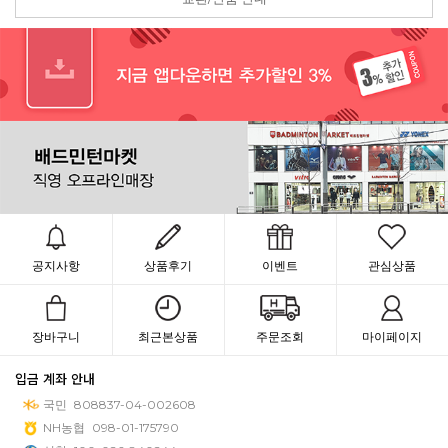
공지사항
상품후기
이벤트
관심상품
장바구니
최근본상품
주문조회
마이페이지
입금 계좌 안내
국민
808837-04-002608
NH농협
098-01-175790