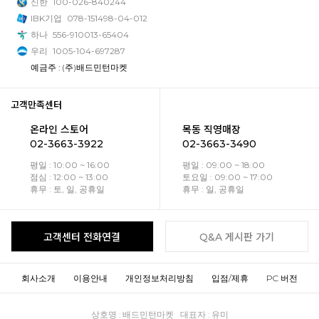
신한
100-026-840244
IBK기업
078-151498-04-012
하나
556-910013-65404
우리
1005-104-697287
예금주 : (주)배드민턴마켓
고객만족센터
온라인 스토어
목동 직영매장
02-3663-3922
02-3663-3490
평일 : 10:00 ~ 16:00
평일 : 09:00 ~ 18:00
점심 : 12:00 ~ 13:00
토요일 : 09:00 ~ 17:00
휴무 : 토, 일, 공휴일
휴무 : 일, 공휴일
고객센터 전화연결
Q&A 게시판 가기
회사소개
이용안내
개인정보처리방침
입점/제휴
PC 버전
상호명 : 배드민턴마켓 대표자 : 유미