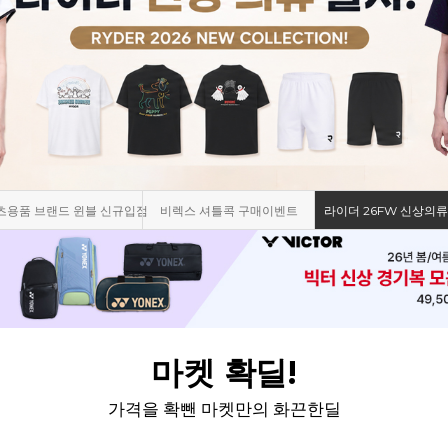
츠용품 브랜드 윈블 신규입점
비렉스 셔틀콕 구매이벤트
라이더 26FW 신상의류
마켓 확딜!
가격을 확뺀 마켓만의 화끈한딜