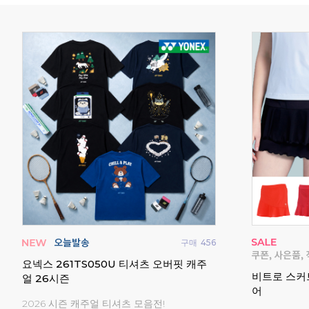
매
845
구매
456
턴복
요넥스 261TS050U 티셔츠 오버핏 캐주
비트로 스커
얼 26시즌
어
2026 시즌 캐주얼 티셔츠 모음전!