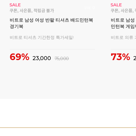
구매
0
배드민
비트로 남성 여성 반팔 티셔츠 배드민턴복
비트로 남성
경기복
민턴복 게임
비트로 티셔츠 기간한정 특가세일!
비트로 의류 
69%
73%
23,000
75,000