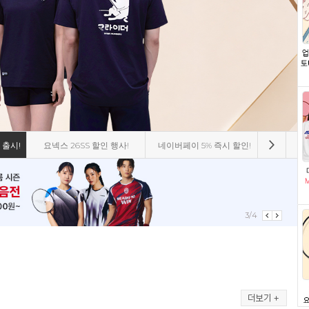
 출시!
요넥스 26SS 할인 행사!
네이버페이 5% 즉시 할인!
비트로 8
3/4