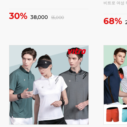
비트로 여성 
30%
38,000
55,000
68%
매
160