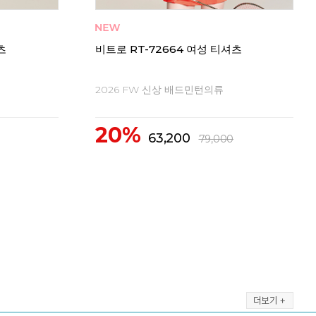
비트
츠
비트로 RT-72664 여성 티셔츠
20
2026 FW 신상 배드민턴의류
2
20%
63,200
79,000