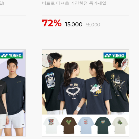
일!
비트로 티셔츠 기간한정 특가세일!
1
72%
15,000
55,000