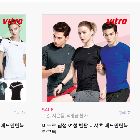
구매
14
구매
7
요넥
츠 배드민턴복
비트로 남성 여성 반팔 티셔츠 배드민턴복
드민
탁구복
202