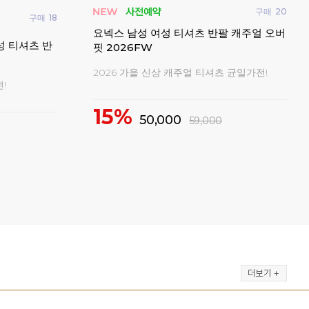
구매
20
구매
18
빅터
요넥스 남성 여성 티셔츠 반팔 캐주얼 오버
반팔
성 티셔츠 반
핏 2026FW
202
2026 가을 신상 캐주얼 티셔츠 균일가전!
!
2
15%
50,000
59,000