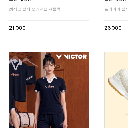
최상급 탈색 오리깃털 셔틀콕
프리미엄 탈
21,000
26,000