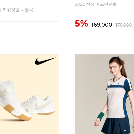
2026 신상 배드민턴화
색 거위깃털 셔틀콕
5%
169,000
179,000