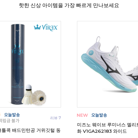
핫한 신상 아이템을 가장 빠르게 만나보세요
리뷰 7
미즈노 웨이브 루미너스 엘리
 셔틀콕 배드민턴공 거위깃털 동
화 V1GA262183 와이드