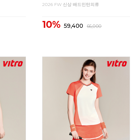
2026 FW 신상 배드민턴의류
20
10%
2
59,400
66,000