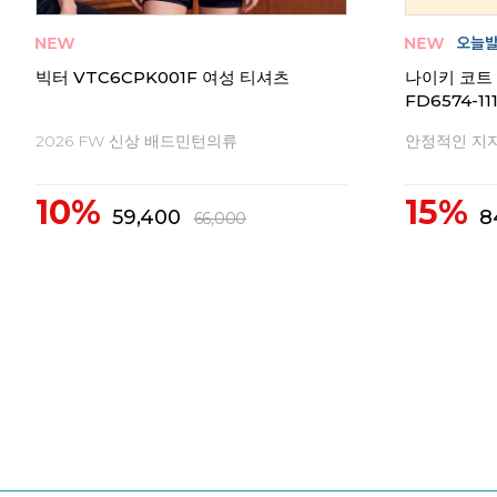
 여성
빅터 VTC6CPK001F 여성 티셔츠
나이키 코트
FD6574-11
2026 FW 신상 배드민턴의류
안정적인 지
10%
15%
59,400
8
66,000