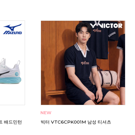
트 배드민턴
빅터 VTC6CPK001M 남성 티셔츠
비트