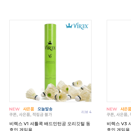
리뷰 4
 긴
비렉스 V1 셔틀콕 배드민턴공 오리깃털 동
비렉스 V3
호인 게임용
호인 게임용