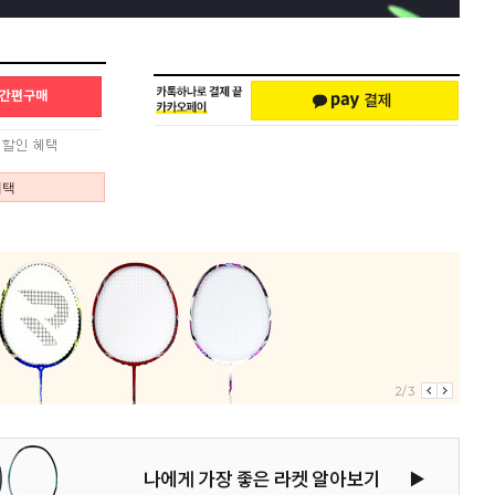
혜택
2/3