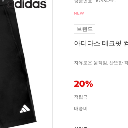
상품번호 : 10334910
브랜드
아디다스 테크핏 컴
자유로운 움직임, 산뜻한 
20%
적립금
배송비