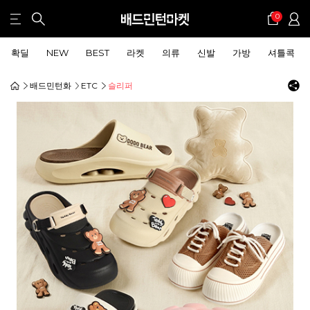
0
확딜
NEW
BEST
라켓
의류
신발
가방
셔틀콕
배드민턴화
ETC
슬리퍼