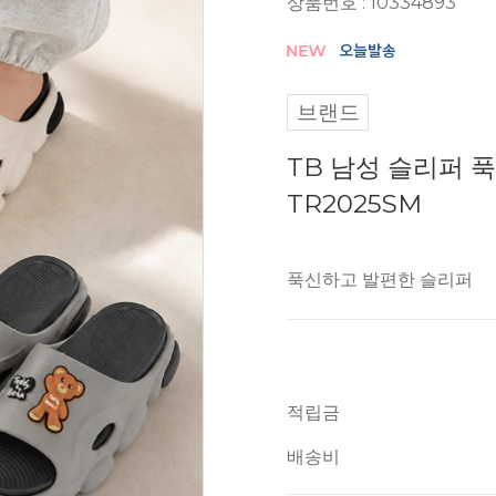
상품번호 : 10334893
브랜드
TB 남성 슬리퍼 
TR2025SM
푹신하고 발편한 슬리퍼
적립금
배송비