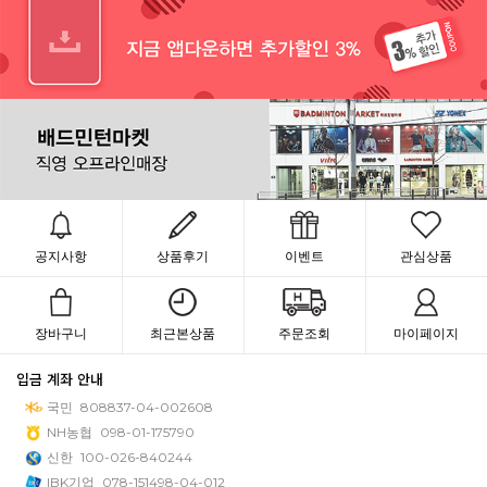
공지사항
상품후기
이벤트
관심상품
장바구니
최근본상품
주문조회
마이페이지
입금 계좌 안내
국민
808837-04-002608
NH농협
098-01-175790
신한
100-026-840244
IBK기업
078-151498-04-012