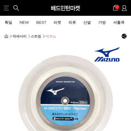
0
확딜
NEW
BEST
라켓
의류
신발
가방
셔틀콕
악세서리
스트링
미즈노