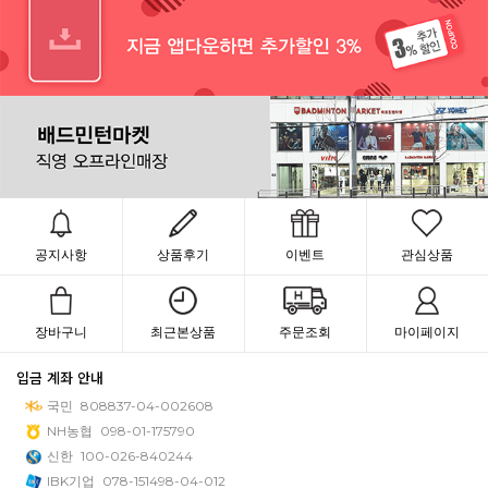
공지사항
상품후기
이벤트
관심상품
장바구니
최근본상품
주문조회
마이페이지
입금 계좌 안내
국민
808837-04-002608
NH농협
098-01-175790
신한
100-026-840244
IBK기업
078-151498-04-012