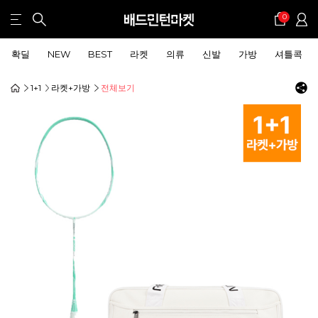
0
확딜
NEW
BEST
라켓
의류
신발
가방
셔틀콕
1+1
라켓+가방
전체보기