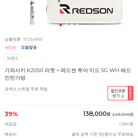
상품번호 : 10334869
브랜드
가와사키 K2050 라켓 + 레드썬 투어 미드 SG WH 배드
민턴가방
요넥스 스트링 무료 작업
138,000
39%
원
229,000원
적립금
1,380원
배송비
결제 금액 기준 5만원이상 무료배송