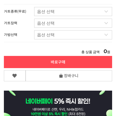
거트종류(무료)
거트장력
가방선택
0
총 상품 금액
원
바로구매
장바구니