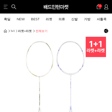
0
확딜
NEW
BEST
라켓
의류
신발
가방
셔틀콕
1+1
라켓+라켓
전체보기