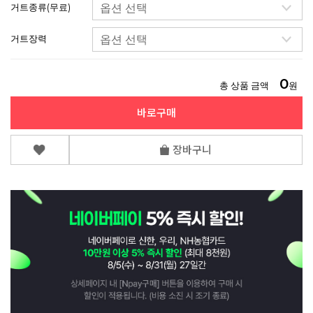
거트종류(무료)
거트장력
0
총 상품 금액
원
바로구매
장바구니